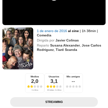
1 de enero de 2016
al cine
|
1h 38min
|
Comedia
Dirigida por
Javier Colinas
Reparto
Susana Alexander
,
Jose Carlos
Rodriguez
,
Tiaré Scanda
Medios
Usuarios
Mis amigos
2,0
3,1
--
1 crítica
13 notas, 1 crítica
STREAMING