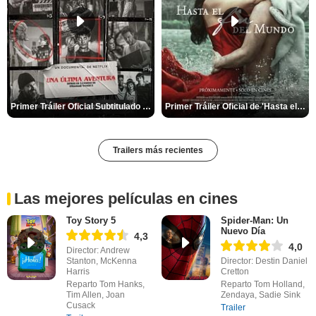
Primer Tráiler Oficial Subtitulado de 'Una última aventura: Detrás de cámaras de Stranger Things 5'
Primer Tráiler Oficial de 'Hasta el fin del mundo'
Trailers más recientes
Las mejores películas en cines
Toy Story 5
Spider-Man: Un
Nuevo Día
4,3
4,0
Director: Andrew
Stanton, McKenna
Director: Destin Daniel
Harris
Cretton
Reparto Tom Hanks,
Reparto Tom Holland,
Tim Allen, Joan
Zendaya, Sadie Sink
Cusack
Trailer