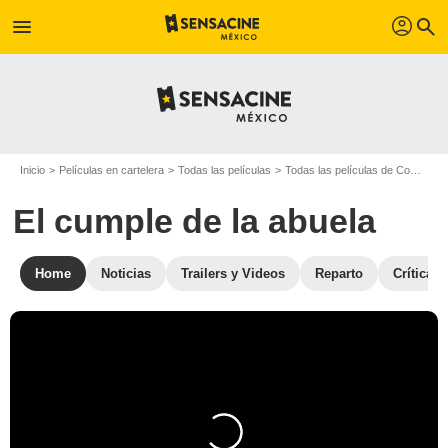
profil
menu
search
Inicio
Películas en cartelera
Todas las películas
Todas las películas de Comedia
El cumple de la abuela
Home
Noticias
Trailers y Videos
Reparto
Críticas