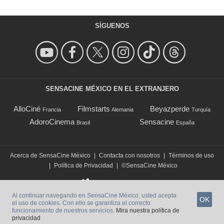
SÍGUENOS
SENSACINE MÉXICO EN EL EXTRANJERO
AlloCiné
Filmstarts
Beyazperde
Francia
Alemania
Turquía
AdoroCinema
Sensacine
Brasil
España
Acerca de SensaCine México
|
Contacta con nosotros
|
Términos de uso
|
Política de Privacidad
|
©SensaCine México
Al continuar navegando en SensaCine México, usted acepta
OK
el uso de cookies. Con ello se garantiza el correcto
funcionamiento de nuestros servicios.
Mira nuestra política de
privacidad