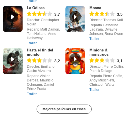
Trailer
La Odisea
Moana
3,7
3,5
Director: Christopher
Director: Thomas Kail
Nolan
Reparto Catherine
Reparto Matt Damon,
Laga'aia, Dwayne
Tom Holland, Anne
Johnson, Rena Owen
Hathaway
Trailer
Trailer
Hasta el fin del
Minions &
mundo
monstruos
3,2
3,1
Director: Emiliano
Director: Pierre Coffin,
Castro Vizcarra
Patrick Delage
Reparto Aislinn
Reparto Pierre Coffin,
Derbez, Mauricio
Andy Muschietti,
Ochmann, Daniel
Christoph Waltz
Pérez Prada
Trailer
Trailer
Mejores películas en cines