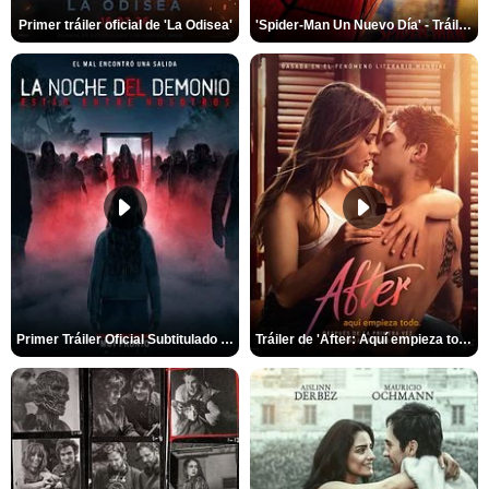
Primer tráiler oficial de 'La Odisea'
'Spider-Man Un Nuevo Día' - Tráiler oficial subtitulado
Primer Tráiler Oficial Subtitulado de 'La Noche Del Demonio: Están Entre Nosotros'
Tráiler de 'After: Aquí empieza todo'