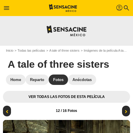
profil
menu
search
Inicio
Todas las películas
A tale of three sisters
Imágenes de la película A tale of three sisters
A tale of three sisters
Home
Reparto
Fotos
Anécdotas
VER TODAS LAS FOTOS DE ESTA PELÍCULA
12
/ 16 Fotos