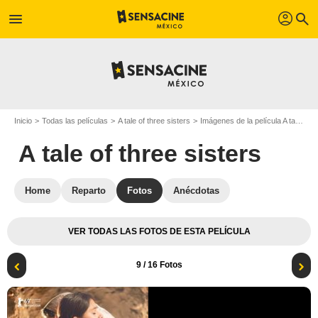
profil
menu
search
Inicio
Todas las películas
A tale of three sisters
Imágenes de la película A tale of three sisters
A tale of three sisters
Home
Reparto
Fotos
Anécdotas
VER TODAS LAS FOTOS DE ESTA PELÍCULA
9
/ 16 Fotos