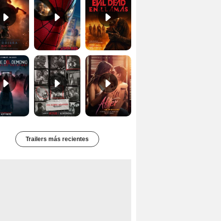
Primer Tráiler Oficial Subtitulado de 'La Noche Del Demonio: Están Entre Nosotros'
Primer Tráiler Oficial Subtitulado de 'Una última aventura: Detrás de cámaras de Stranger Things 5'
Tráiler de 'After: Aquí empieza todo'
Trailers más recientes