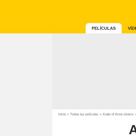
PELÍCULAS
VÍD
Inicio
Todas las películas
A tale of three sisters
A