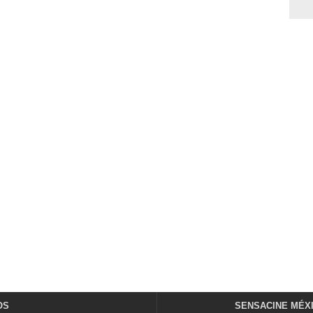
OS
SENSACINE MÉX