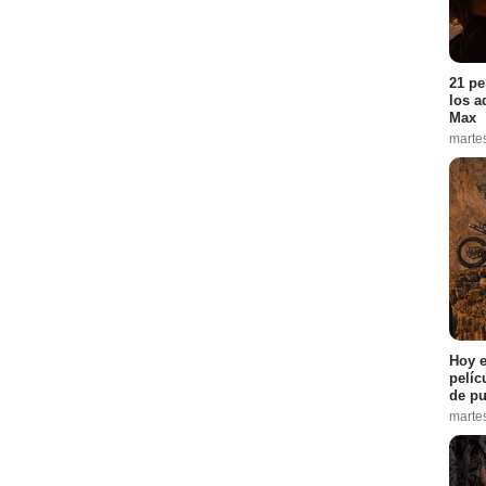
21 pe
los a
Max
marte
Hoy e
pelíc
de pu
marte