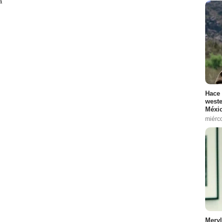
a
Hace 
weste
Méxic
miérc
Meryl