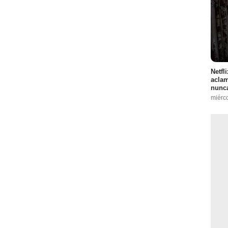
Netfl
aclam
nunca
miérc