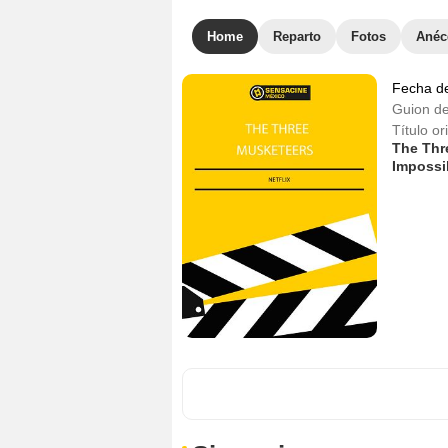
Home
Reparto
Fotos
Anéc
Fecha d
Guion d
Título or
The Thre
Impossi