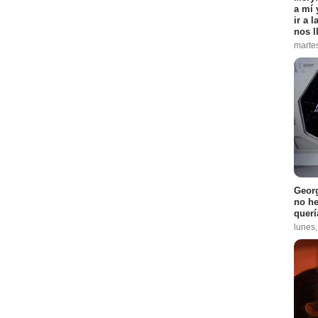
a mí 
ir a 
nos l
marte
Georg
no h
querí
lunes