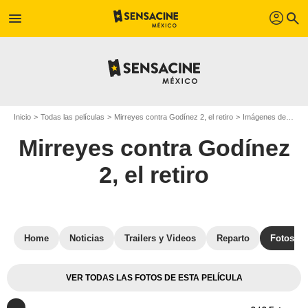
profil
menu
search
Inicio
Todas las películas
Mirreyes contra Godínez 2, el retiro
Imágenes de la película Mirreyes contra Godínez 2, el retiro
Mirreyes contra Godínez
2, el retiro
Home
Noticias
Trailers y Videos
Reparto
Fotos
VER TODAS LAS FOTOS DE ESTA PELÍCULA