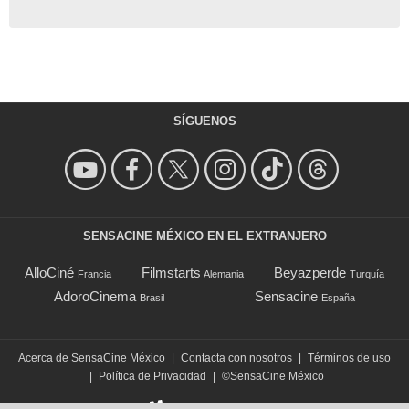
SÍGUENOS
SENSACINE MÉXICO EN EL EXTRANJERO
AlloCiné
Filmstarts
Beyazperde
Francia
Alemania
Turquía
AdoroCinema
Sensacine
Brasil
España
Acerca de SensaCine México
|
Contacta con nosotros
|
Términos de uso
|
Política de Privacidad
|
©SensaCine México