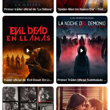
Primer tráiler oficial de 'La Odisea'
'Spider-Man Un Nuevo Día' - Tráiler oficial subtitulado
Tráiler oficial de 'Evil Dead: En Llamas'
Primer Tráiler Oficial Subtitulado de 'La Noche Del Demonio: Están Entre Nosotros'