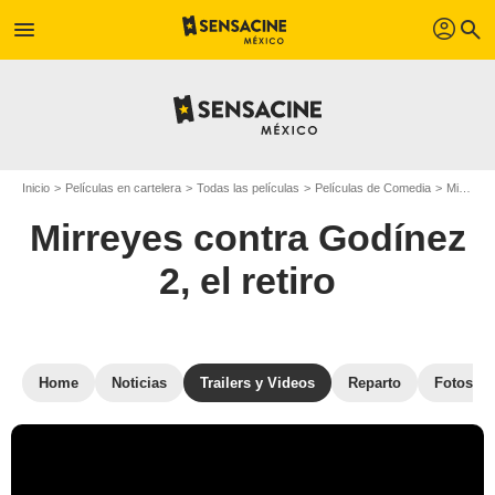
profil
menu
search
Inicio
Películas en cartelera
Todas las películas
Películas de Comedia
Mirreyes contra Godínez 2, el retiro
Mirreyes contra Godínez
2, el retiro
Home
Noticias
Trailers y Videos
Reparto
Fotos