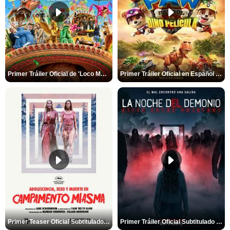
Primer Tráiler Oficial de 'Loco México Mágico'
Primer Tráiler Oficial en Español de 'PAW Patrol La Dino Película'
Primer Teaser Oficial Subtitulado de 'Adolescencia, Sexo y Muerte en Campamento Miasma'
Primer Tráiler Oficial Subtitulado de 'La Noche Del Demonio: Están Entre Nosotros'