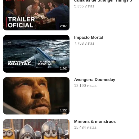
cámaras de Stranger Things 5
5,355 vistas
2:07
Impacto Mortal
7,758 vistas
1:52
Avengers: Doomsday
12,190 vistas
1:22
Minions & monstruos
15,484 vistas