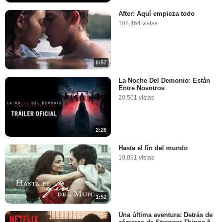
After: Aquí empieza todo
108,464 vistas
0:57
La Noche Del Demonio: Están
Entre Nosotros
20,501 vistas
2:26
Hasta el fin del mundo
10,031 vistas
1:52
Una última aventura: Detrás de