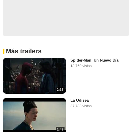
Más trailers
Spider-Man: Un Nuevo Día
18,750 vistas
2:33
La Odisea
37,783 vistas
1:49