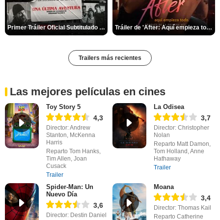
Primer Tráiler Oficial Subtitulado de 'Una última aventura: Detrás de cámaras de Stranger Things 5'
Tráiler de 'After: Aquí empieza todo'
Trailers más recientes
Las mejores películas en cines
Toy Story 5
La Odisea
4,3
3,7
Director: Andrew
Director: Christopher
Stanton, McKenna
Nolan
Harris
Reparto Matt Damon,
Reparto Tom Hanks,
Tom Holland, Anne
Tim Allen, Joan
Hathaway
Cusack
Trailer
Trailer
Spider-Man: Un
Moana
Nuevo Día
3,4
3,6
Director: Thomas Kail
Director: Destin Daniel
Reparto Catherine