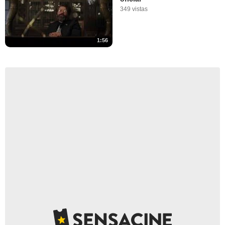
349 vistas
1:56