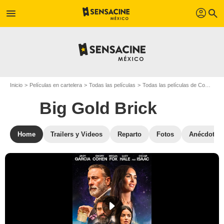
profil
menu
search
Inicio
Películas en cartelera
Todas las películas
Todas las películas de Comedia
Big Gold Brick
Home
Trailers y Videos
Reparto
Fotos
Anécdotas