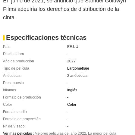
En junio de 2021, se anuncio que Samuel Goldwyn
Films adquiría los derechos de distribución de la
cinta.
Especificaciones técnicas
País
EE.UU.
Distribuidora
-
Año de producción
2022
Tipo de película
Largometraje
Anécdotas
2 anécdotas
Presupuesto
-
Idiomas
Inglés
Formato de producción
-
Color
Color
Formato audio
-
Formato de proyección
-
N° de Visado
-
Ver más películas :
Mejores películas del año 2022
,
La mejor película