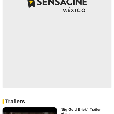
Trailers
'Big Gold Brick'- Tráiler
oficial