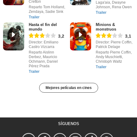
Cretton
Laga'aia, Dwayne
Reparto Tom Holland,
Johnson, Rena Owen
Zendaya, Sadie Sink
Trailer
Trailer
Hasta el fin del
Minions &
mundo
monstruos
3,2
3,1
Director: Emiliano
Director: Pierre Coffin,
Castro Vizcarra
Patrick Delage
Reparto Aislinn
Reparto Pierre Coffin,
Derbez, Mauricio
Andy Muschietti,
Ochmann, Daniel
Christoph Waltz
Pérez Prada
Trailer
Trailer
Mejores películas en cines
SÍGUENOS