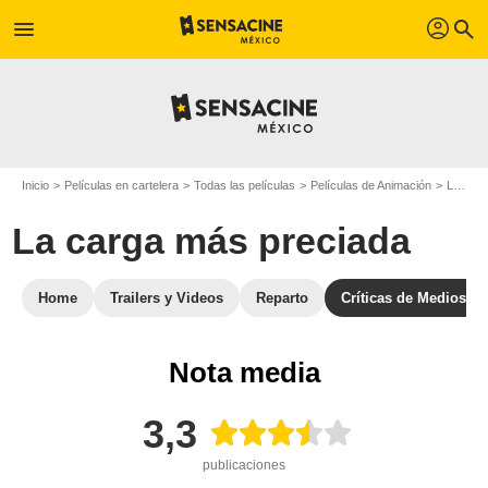
profil
menu
search
Inicio
Películas en cartelera
Todas las películas
Películas de Animación
La carga más preciada
La carga más preciada
Home
Trailers y Videos
Reparto
Críticas de Medios
Nota media
3,3
publicaciones