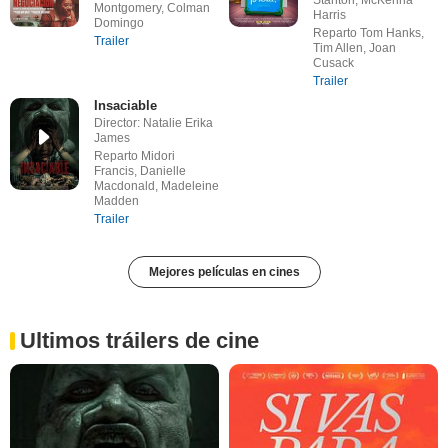
Stanton, McKenna
Montgomery, Colman
Harris
Domingo
Reparto Tom Hanks,
Trailer
Tim Allen, Joan
Cusack
Trailer
Insaciable
Director: Natalie Erika
James
Reparto Midori
Francis, Danielle
Macdonald, Madeleine
Madden
Trailer
Mejores películas en cines
Ultimos tráilers de cine