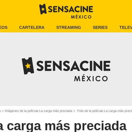
EOS
CARTELERA
STREAMING
SERIES
TELEV
a
Imágenes de la película La carga más preciada
Foto de la película La carga más preci
a carga más preciada