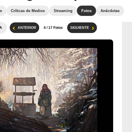
to
Críticas de Medios
Streaming
Fotos
Anécdotas
A
ANTERIOR
4
/ 17 Fotos
SIGUIENTE