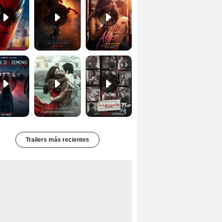
Primer Tráiler Oficial Subtitulado de 'La Noche Del Demonio: Están Entre Nosotros'
Primer Tráiler Oficial de 'Hasta el fin del mundo'
Primer Tráiler Oficial Subtitulado de 'Una última aventura: Detrás de cámaras de Stranger Things 5'
Trailers más recientes