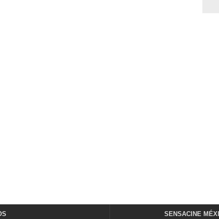
OS
SENSACINE MÉX