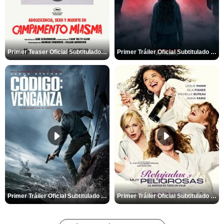
Primer Teaser Oficial Subtitulado de 'Adolescencia, Sexo y Muerte en Campamento Miasma'
Primer Tráiler Oficial Subtitulado de 'La Noche Del Demonio: Están Entre Nosotros'
Primer Tráiler Oficial Subtitulado de 'Código: Venganza'
Primer Tráiler Oficial Subtitulado de 'Relajadas y Muy Peligrosas'