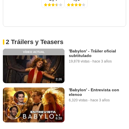
2 Tráilers y Teasers
'Babylon' - Tráiler oficial
VÍDEO ACTUAL
subtitulado
19,878 vistas
-
hace 3 años
2:26
'Babylon' - Entrevista con
elenco
6,320 vistas
-
hace 3 años
6:28