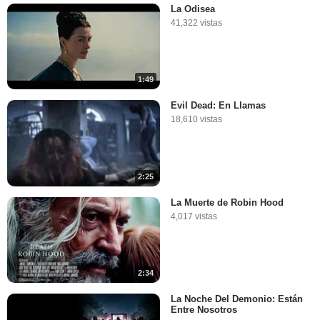
La Odisea
41,322 vistas
1:49
Evil Dead: En Llamas
18,610 vistas
2:25
La Muerte de Robin Hood
4,017 vistas
2:34
La Noche Del Demonio: Están
Entre Nosotros