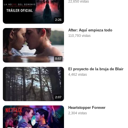
22,650 vistas
2:26
After: Aquí empieza todo
110,793 vistas
0:57
El proyecto de la bruja de Blair
4,462 vistas
2:07
Heartstopper Forever
2,304 vistas