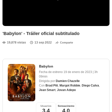
'Babylon' - Tráiler oficial subtitulado
19,878 vistas
13 sep 2022
Comparte
Babylon
Fecha de estreno
19 de enero de 2023
|
3h
09min
Dirigida por
Damien Chazelle
Con
Brad Pitt
,
Margot Robbie
,
Diego Calva
,
Jean Smart
,
Jovan Adepo
Usuarios
Sensacinemx
3,4
4,0