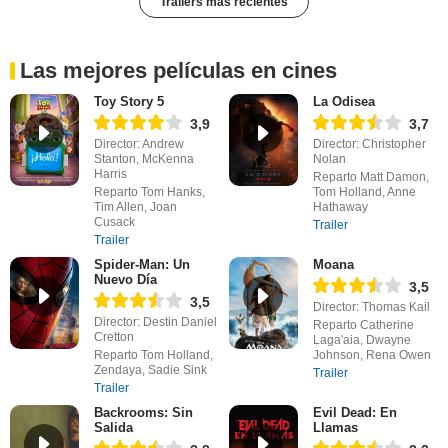
Trailers más recientes
Las mejores películas en cines
Toy Story 5
La Odisea
3,9
3,7
Director: Andrew
Director: Christopher
Stanton, McKenna
Nolan
Harris
Reparto Matt Damon,
Reparto Tom Hanks,
Tom Holland, Anne
Tim Allen, Joan
Hathaway
Cusack
Trailer
Trailer
Spider-Man: Un
Moana
Nuevo Día
3,5
3,5
Director: Thomas Kail
Director: Destin Daniel
Reparto Catherine
Cretton
Laga'aia, Dwayne
Reparto Tom Holland,
Johnson, Rena Owen
Zendaya, Sadie Sink
Trailer
Trailer
Backrooms: Sin
Evil Dead: En
Salida
Llamas