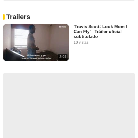
Trailers
'Travis Scott: Look Mom I
Can Fly' - Tráiler oficial
subtitulado
10 vistas
2:04