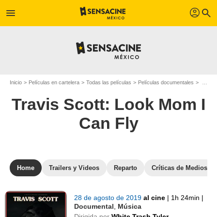
profil
menu
search
Inicio
Películas en cartelera
Todas las películas
Películas documentales
Travis Scott: Look Mom I Can Fly
Travis Scott: Look Mom I
Can Fly
Home
Trailers y Videos
Reparto
Críticas de Medios
28 de agosto de 2019
al cine
|
1h 24min
|
Documental
,
Música
Dirigida por
White Trash Tyler