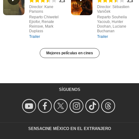
3,3
3,3
Director: Kane
Director: Sébastien
Parsons
Vaniček
Reparto Chiwetel
Reparto Souheila
Ejiofor, Renate
Yacoub, Hunter
Reinsve, Mark
Doohan, Luciane
Duplass
Buchanan
Trailer
Trailer
Mejores películas en cines
SÍGUENOS
SENSACINE MÉXICO EN EL EXTRANJERO