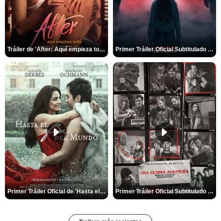
Tráiler de 'After: Aquí empieza todo'
Primer Tráiler Oficial Subtitulado de 'La Noche Del Demonio: Están Entre Nosotros'
Primer Tráiler Oficial de 'Hasta el fin del mundo'
Primer Tráiler Oficial Subtitulado de 'Una última aventura: Detrás de cámaras de Stranger Things 5'