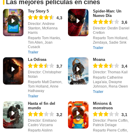
Las mejores películas en cines
Toy Story 5
Spider-Man: Un
Nuevo Día
4,3
3,6
Director: Andrew
Stanton, McKenna
Director: Destin Daniel
Harris
Cretton
Reparto Tom Hanks,
Reparto Tom Holland,
Tim Allen, Joan
Zendaya, Sadie Sink
Cusack
Trailer
Trailer
La Odisea
Moana
3,7
3,4
Director: Christopher
Director: Thomas Kail
Nolan
Reparto Catherine
Reparto Matt Damon,
Laga'aia, Dwayne
Tom Holland, Anne
Johnson, Rena Owen
Hathaway
Trailer
Trailer
Hasta el fin del
Minions &
mundo
monstruos
3,2
3,1
Director: Emiliano
Director: Pierre Coffin,
Castro Vizcarra
Patrick Delage
Reparto Aislinn
Reparto Pierre Coffin,