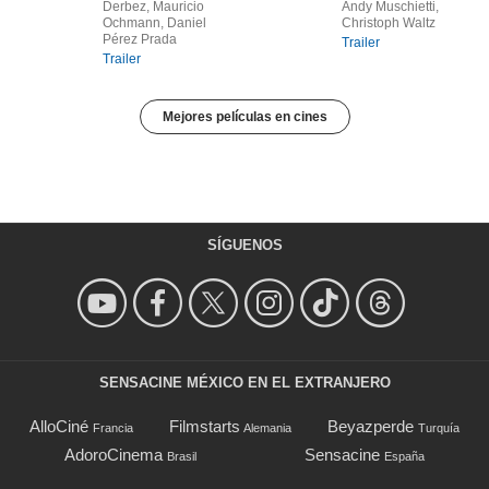
Derbez, Mauricio
Andy Muschietti,
Ochmann, Daniel
Christoph Waltz
Pérez Prada
Trailer
Trailer
Mejores películas en cines
SÍGUENOS
SENSACINE MÉXICO EN EL EXTRANJERO
AlloCiné
Filmstarts
Beyazperde
Francia
Alemania
Turquía
AdoroCinema
Sensacine
Brasil
España