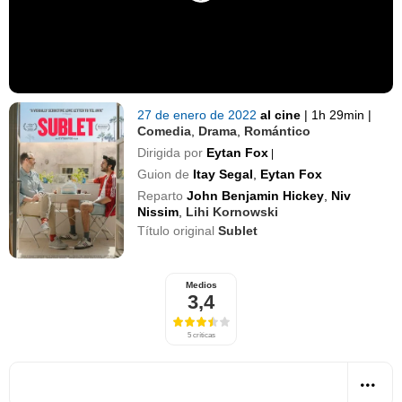
27 de enero de 2022
al cine
|
1h 29min
|
Comedia
,
Drama
,
Romántico
Dirigida por
Eytan Fox
|
Guion de
Itay Segal
,
Eytan Fox
Reparto
John Benjamin Hickey
,
Niv
Nissim
,
Lihi Kornowski
Título original
Sublet
Medios
3,4
5 críticas