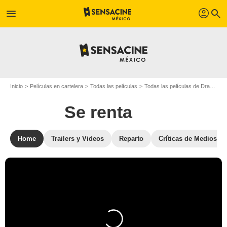
profil
menu
search
Inicio
Películas en cartelera
Todas las películas
Todas las películas de Drama
Se renta
Home
Trailers y Videos
Reparto
Críticas de Medios