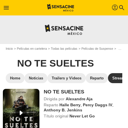
profil
menu
search
Inicio
Películas en cartelera
Todas las películas
Películas de Suspense
NO TE
NO TE SUELTES
Home
Noticias
Trailers y Videos
Reparto
Streami
NO TE SUELTES
Dirigida por
Alexandre Aja
Reparto
Halle Berry
,
Percy Daggs IV
,
Anthony B. Jenkins
Título original
Never Let Go