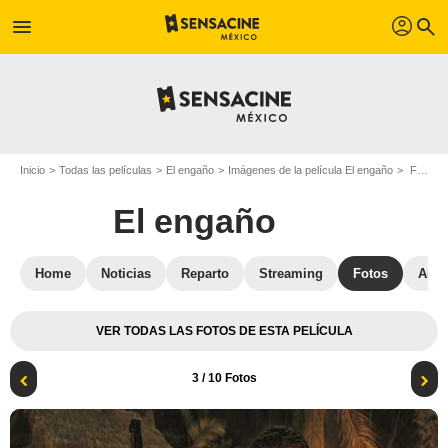
profil
menu
search
Inicio
Todas las películas
El engaño
Imágenes de la película El engaño
Foto de la película El engaño - Foto 3
El engaño
Home
Noticias
Reparto
Streaming
Fotos
Anéc
VER TODAS LAS FOTOS DE ESTA PELÍCULA
3
/ 10 Fotos