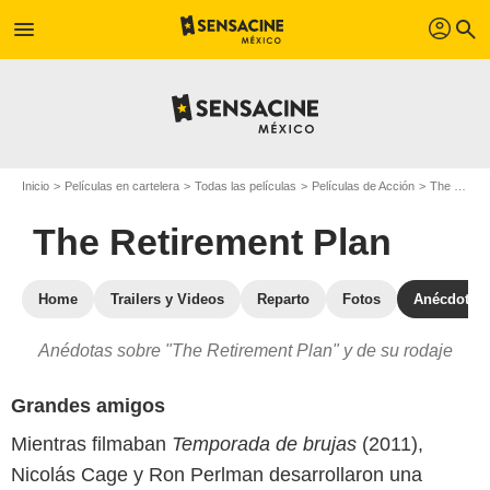
profil
menu
search
Inicio
Películas en cartelera
Todas las películas
Películas de Acción
The Retirement Plan
The Retirement Plan
Home
Trailers y Videos
Reparto
Fotos
Anécdotas
Anédotas sobre "The Retirement Plan" y de su rodaje
Grandes amigos
Mientras filmaban
Temporada de brujas
(2011),
Nicolás Cage y Ron Perlman desarrollaron una