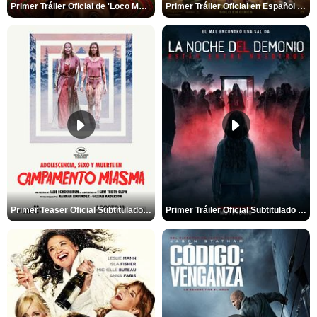
Primer Tráiler Oficial de 'Loco México Mágico'
Primer Tráiler Oficial en Español de 'PAW Patrol La Dino Película'
Primer Teaser Oficial Subtitulado de 'Adolescencia, Sexo y Muerte en Campamento Miasma'
Primer Tráiler Oficial Subtitulado de 'La Noche Del Demonio: Están Entre Nosotros'