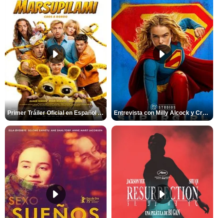
Primer Tráiler Oficial en Español de 'Marsupilami: Caos a Bordo'
Entrevista con Milly Alcock y Craig Gillespie por 'Supergirl'