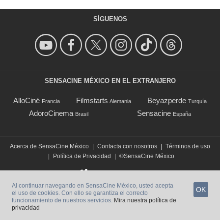
SÍGUENOS
SENSACINE MÉXICO EN EL EXTRANJERO
AlloCiné
Filmstarts
Beyazperde
Francia
Alemania
Turquía
AdoroCinema
Sensacine
Brasil
España
Acerca de SensaCine México
|
Contacta con nosotros
|
Términos de uso
|
Política de Privacidad
|
©SensaCine México
Al continuar navegando en SensaCine México, usted acepta
OK
el uso de cookies. Con ello se garantiza el correcto
funcionamiento de nuestros servicios.
Mira nuestra política de
privacidad