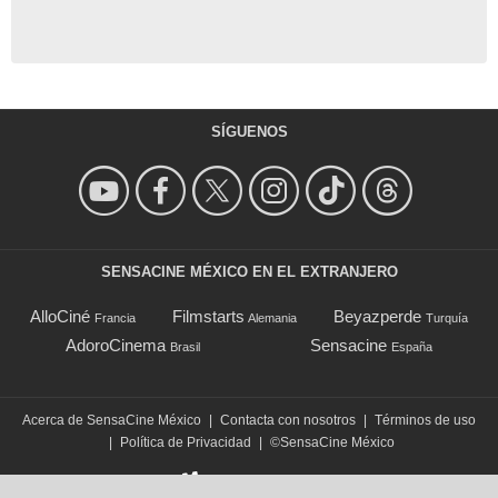
SÍGUENOS
SENSACINE MÉXICO EN EL EXTRANJERO
AlloCiné
Filmstarts
Beyazperde
Francia
Alemania
Turquía
AdoroCinema
Sensacine
Brasil
España
Acerca de SensaCine México
|
Contacta con nosotros
|
Términos de uso
|
Política de Privacidad
|
©SensaCine México