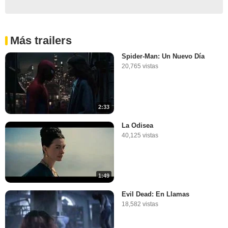
Más trailers
Spider-Man: Un Nuevo Día
20,765 vistas
2:33
La Odisea
40,125 vistas
1:49
Evil Dead: En Llamas
18,582 vistas