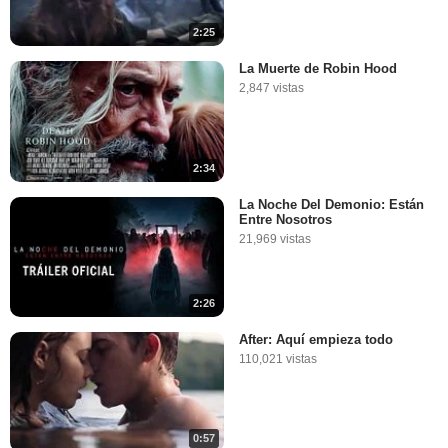
2:25
La Muerte de Robin Hood
2,847 vistas
2:34
La Noche Del Demonio: Están
Entre Nosotros
21,969 vistas
2:26
After: Aquí empieza todo
110,021 vistas
0:57