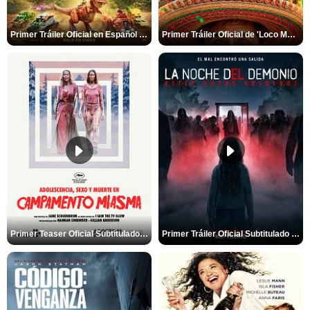
Primer Tráiler Oficial en Español de 'PAW Patrol La Dino Película'
Primer Tráiler Oficial de 'Loco México Mágico'
Primer Teaser Oficial Subtitulado de 'Adolescencia, Sexo y Muerte en Campamento Miasma'
Primer Tráiler Oficial Subtitulado de 'La Noche Del Demonio: Están Entre Nosotros'