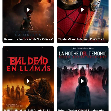
Primer tráiler oficial de 'La Odisea'
'Spider-Man Un Nuevo Día' - Tráiler oficial subtitulado
Tráiler oficial de 'Evil Dead: En Llamas'
Primer Tráiler Oficial Subtitulado de 'La Noche Del Demonio: Están Entre Nosotros'