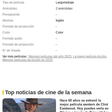
Tipo de película
Largometraje
Anécdotas
2 anécdotas
Presupuesto
-
Idiomas
Inglés
Formato de producción
-
Color
Color
Formato audio
-
Formato de proyección
-
N° de Visado
-
Ver más películas :
Mejores películas del año 2025
,
La mejor película Acción
,
Mejores películas de Acción en 2025
.
Top noticias de cine de la semana
Hace 60 años se estrenó la
mejor película western de Clint
Eastwood. Hoy puedes verla en