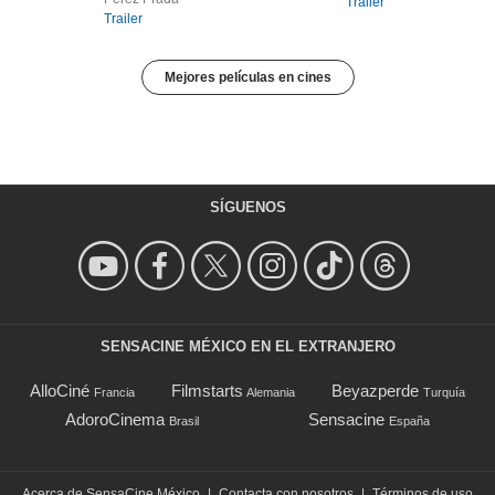
Trailer
Trailer
Mejores películas en cines
SÍGUENOS
SENSACINE MÉXICO EN EL EXTRANJERO
AlloCiné
Filmstarts
Beyazperde
Francia
Alemania
Turquía
AdoroCinema
Sensacine
Brasil
España
Acerca de SensaCine México
|
Contacta con nosotros
|
Términos de uso