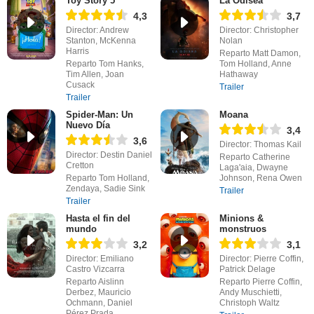
Toy Story 5
La Odisea
4,3
3,7
Director: Andrew
Director: Christopher
Stanton, McKenna
Nolan
Harris
Reparto Matt Damon,
Reparto Tom Hanks,
Tom Holland, Anne
Tim Allen, Joan
Hathaway
Cusack
Trailer
Trailer
Spider-Man: Un
Moana
Nuevo Día
3,4
3,6
Director: Thomas Kail
Director: Destin Daniel
Reparto Catherine
Cretton
Laga'aia, Dwayne
Reparto Tom Holland,
Johnson, Rena Owen
Zendaya, Sadie Sink
Trailer
Trailer
Hasta el fin del
Minions &
mundo
monstruos
3,2
3,1
Director: Emiliano
Director: Pierre Coffin,
Castro Vizcarra
Patrick Delage
Reparto Aislinn
Reparto Pierre Coffin,
Derbez, Mauricio
Andy Muschietti,
Ochmann, Daniel
Christoph Waltz
Pérez Prada