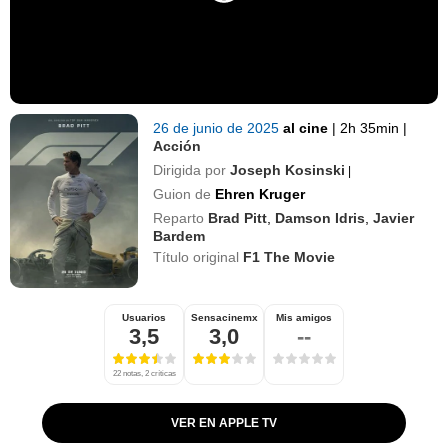
26 de junio de 2025
al cine
|
2h 35min
|
Acción
Dirigida por
Joseph Kosinski
|
Guion de
Ehren Kruger
Reparto
Brad Pitt
,
Damson Idris
,
Javier
Bardem
Título original
F1 The Movie
Usuarios
Sensacinemx
Mis amigos
3,5
3,0
--
22 notas, 2 críticas
VER EN APPLE TV