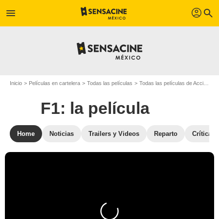
profil
menu
search
Inicio
Películas en cartelera
Todas las películas
Todas las películas de Acción
F
F1: la película
Home
Noticias
Trailers y Videos
Reparto
Críticas