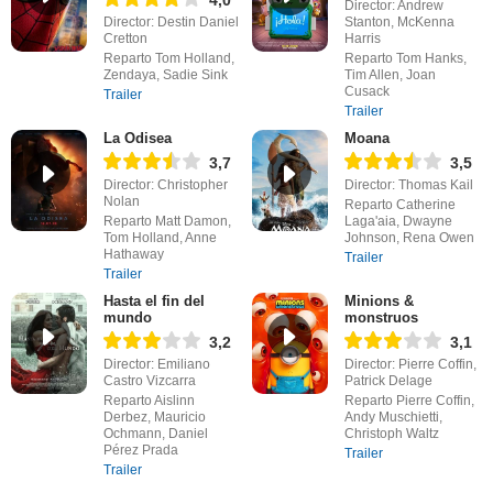
4,0
Director: Andrew
Director: Destin Daniel
Stanton, McKenna
Cretton
Harris
Reparto Tom Holland,
Reparto Tom Hanks,
Zendaya, Sadie Sink
Tim Allen, Joan
Cusack
Trailer
Trailer
La Odisea
Moana
3,7
3,5
Director: Christopher
Director: Thomas Kail
Nolan
Reparto Catherine
Reparto Matt Damon,
Laga'aia, Dwayne
Tom Holland, Anne
Johnson, Rena Owen
Hathaway
Trailer
Trailer
Hasta el fin del
Minions &
mundo
monstruos
3,2
3,1
Director: Emiliano
Director: Pierre Coffin,
Castro Vizcarra
Patrick Delage
Reparto Aislinn
Reparto Pierre Coffin,
Derbez, Mauricio
Andy Muschietti,
Ochmann, Daniel
Christoph Waltz
Pérez Prada
Trailer
Trailer