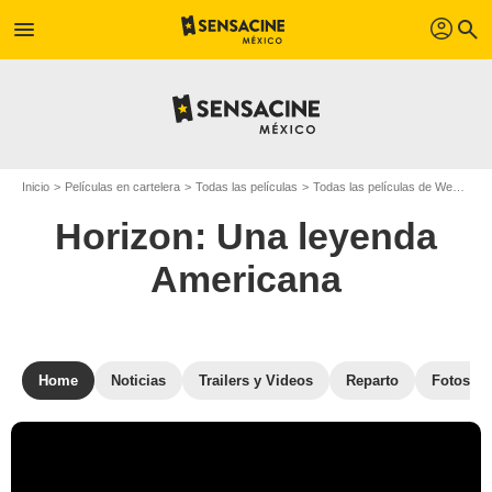
profil
menu
search
Inicio
Películas en cartelera
Todas las películas
Todas las películas de Western
Horizon: Una leyenda
Americana
Home
Noticias
Trailers y Videos
Reparto
Fotos