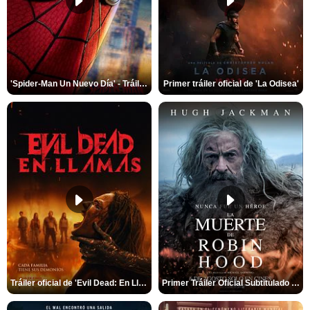
'Spider-Man Un Nuevo Día' - Tráiler oficial subtitulado
Primer tráiler oficial de 'La Odisea'
Tráiler oficial de 'Evil Dead: En Llamas'
Primer Tráiler Oficial Subtitulado de 'La Muerte de Robin Hood'