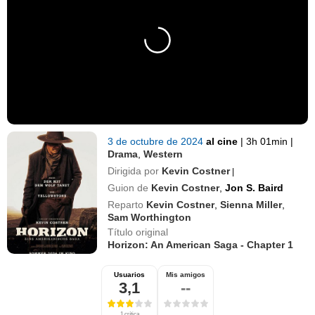
3 de octubre de 2024
al cine
|
3h 01min
|
Drama
,
Western
Dirigida por
Kevin Costner
|
Guion de
Kevin Costner
,
Jon S. Baird
Reparto
Kevin Costner
,
Sienna Miller
,
Sam Worthington
Título original
Horizon: An American Saga - Chapter 1
Usuarios
Mis amigos
3,1
--
1 crítica