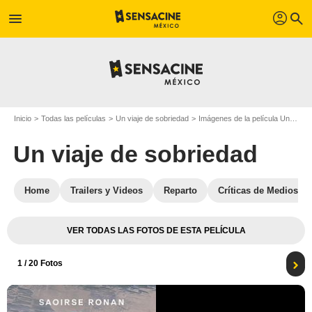
profil
menu
search
Inicio
Todas las películas
Un viaje de sobriedad
Imágenes de la película Un viaje de sobriedad
Un viaje de sobriedad
Home
Trailers y Videos
Reparto
Críticas de Medios
VER TODAS LAS FOTOS DE ESTA PELÍCULA
1
/ 20 Fotos