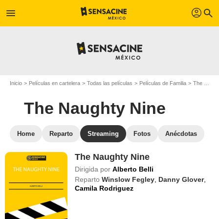
profil
menu
search
Inicio
Películas en cartelera
Todas las películas
Películas de Familia
The Naughty Nine
The Naughty Nine
Home
Reparto
Streaming
Fotos
Anécdotas
The Naughty Nine
Dirigida por
Alberto Belli
Reparto
Winslow Fegley
,
Danny Glover
,
Camila Rodriguez