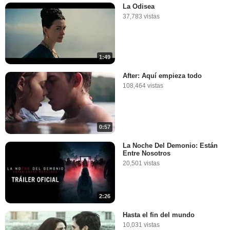
La Odisea
37,783 vistas
1:49
After: Aquí empieza todo
108,464 vistas
0:57
La Noche Del Demonio: Están
Entre Nosotros
20,501 vistas
2:26
Hasta el fin del mundo
10,031 vistas