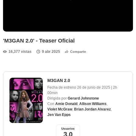
'M3GAN 2.0' - Teaser Oficial
16,377 vistas
9 abr 2025
Comparte
M3GAN 2.0
Fecha de estreno
26 de junio de 2025
|
2h
00min
Dirigida por
Gerard Johnstone
Con
Amie Donald
,
Allison Williams
,
Violet McGraw
,
Brian Jordan Alvarez
,
Jen Van Epps
Usuarios
3,0