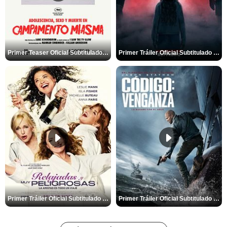
Primer Teaser Oficial Subtitulado de 'Adolescencia, Sexo y Muerte en Campamento Miasma'
Primer Tráiler Oficial Subtitulado de 'La Noche Del Demonio: Están Entre Nosotros'
Primer Tráiler Oficial Subtitulado de 'Relajadas y Muy Peligrosas'
Primer Tráiler Oficial Subtitulado de 'Código: Venganza'