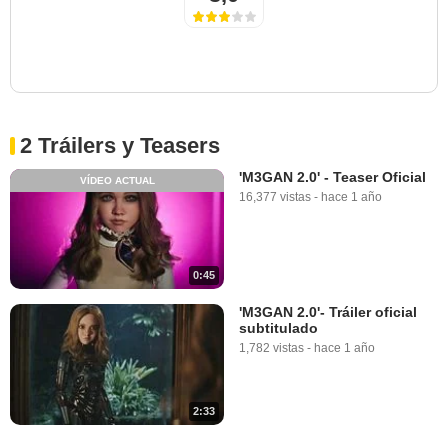
2 Tráilers y Teasers
'M3GAN 2.0' - Teaser Oficial
VÍDEO ACTUAL
16,377 vistas
-
hace 1 año
0:45
'M3GAN 2.0'- Tráiler oficial
subtitulado
1,782 vistas
-
hace 1 año
2:33