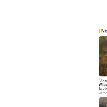
No
"Ahor
Wilso
la pu
vierne