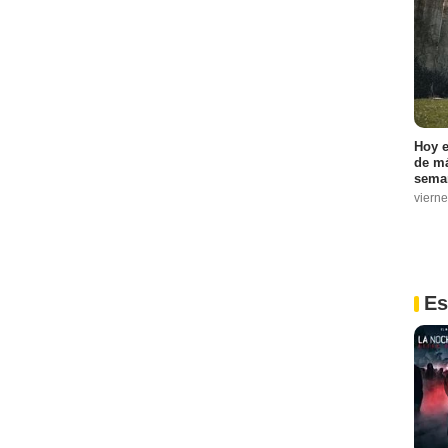
Hoy e
de má
sema
vierne
Es