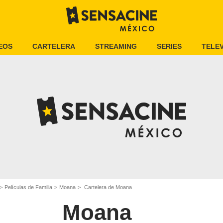
EOS
CARTELERA
STREAMING
SERIES
TELEV
Películas de Familia
Moana
Cartelera de Moana
Moana