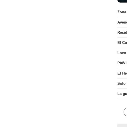
Zona
Aven
Resid
El Co
Loco
PAW P
El He
Sólo
La gu