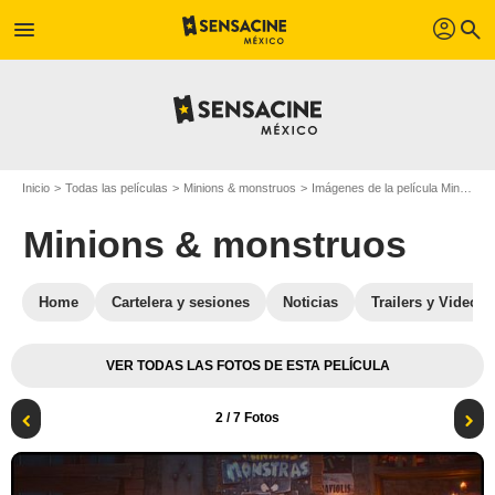
profil
menu
search
Inicio
Todas las películas
Minions & monstruos
Imágenes de la película Minions & monstruos
Minions & monstruos
Home
Cartelera y sesiones
Noticias
Trailers y Videos
VER TODAS LAS FOTOS DE ESTA PELÍCULA
2
/ 7 Fotos