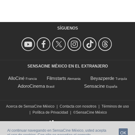
SÍGUENOS
SENSACINE MÉXICO EN EL EXTRANJERO
AlloCiné
Filmstarts
Beyazperde
Francia
Alemania
Turquía
AdoroCinema
Sensacine
Brasil
España
Acerca de SensaCine México
|
Contacta con nosotros
|
Términos de uso
|
Política de Privacidad
|
©SensaCine México
Al continuar navegando en SensaCine México, usted acepta
OK