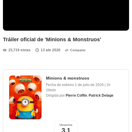
Tráiler oficial de 'Minions & Monstruos'
15,719 vistas
13 abr 2026
Comparte
Minions & monstruos
Fecha de estreno
1 de julio de 2026
|
1h
29min
Dirigida por
Pierre Coffin
,
Patrick Delage
Usuarios
3,1