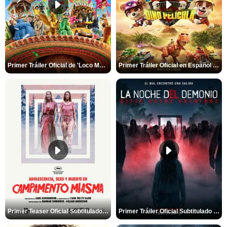
Primer Tráiler Oficial de 'Loco México Mágico'
Primer Tráiler Oficial en Español de 'PAW Patrol La Dino Película'
Primer Teaser Oficial Subtitulado de 'Adolescencia, Sexo y Muerte en Campamento Miasma'
Primer Tráiler Oficial Subtitulado de 'La Noche Del Demonio: Están Entre Nosotros'