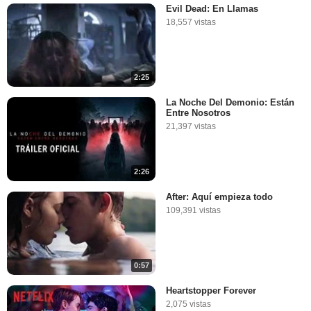
Evil Dead: En Llamas
18,557 vistas
2:25
La Noche Del Demonio: Están
Entre Nosotros
21,397 vistas
2:26
After: Aquí empieza todo
109,391 vistas
0:57
Heartstopper Forever
2,075 vistas