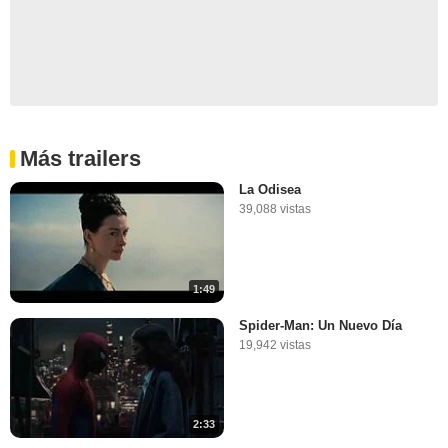
Más trailers
La Odisea
39,088 vistas
1:49
Spider-Man: Un Nuevo Día
19,942 vistas
2:33