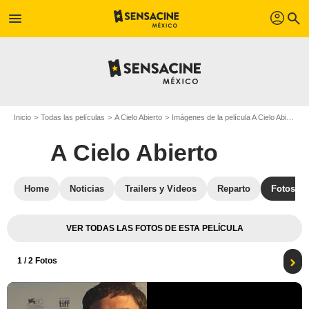
profil
menu
search
Inicio
Todas las películas
A Cielo Abierto
Imágenes de la película A Cielo Abierto
A Cielo Abierto
Home
Noticias
Trailers y Videos
Reparto
Fotos
VER TODAS LAS FOTOS DE ESTA PELÍCULA
1
/ 2 Fotos