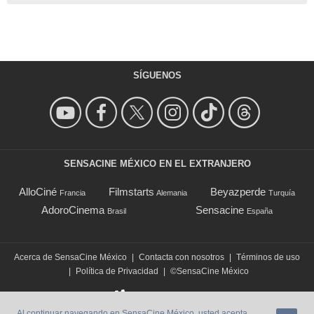
SÍGUENOS
SENSACINE MÉXICO EN EL EXTRANJERO
AlloCiné
Filmstarts
Beyazperde
Francia
Alemania
Turquía
AdoroCinema
Sensacine
Brasil
España
Acerca de SensaCine México
|
Contacta con nosotros
|
Términos de uso
|
Política de Privacidad
|
©SensaCine México
Al continuar navegando en SensaCine México, usted acepta