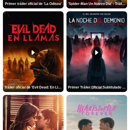
Primer tráiler oficial de 'La Odisea'
'Spider-Man Un Nuevo Día' - Tráiler oficial subtitulado
Tráiler oficial de 'Evil Dead: En Llamas'
Primer Tráiler Oficial Subtitulado de 'La Noche Del Demonio: Están Entre Nosotros'