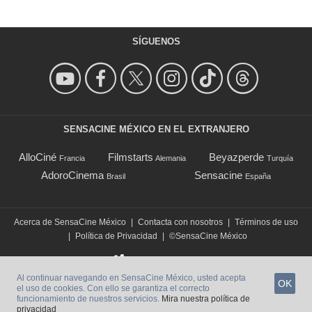
SÍGUENOS
SENSACINE MÉXICO EN EL EXTRANJERO
AlloCiné
Filmstarts
Beyazperde
Francia
Alemania
Turquía
AdoroCinema
Sensacine
Brasil
España
Acerca de SensaCine México
|
Contacta con nosotros
|
Términos de uso
|
Política de Privacidad
|
©SensaCine México
Al continuar navegando en SensaCine México, usted acepta
OK
el uso de cookies. Con ello se garantiza el correcto
funcionamiento de nuestros servicios.
Mira nuestra política de
privacidad