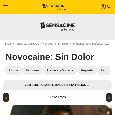
profil
menu
search
Inicio
Todas las películas
Novocaine: Sin Dolor
Imágenes de la película Novocaine: Sin Dolor
Novocaine: Sin Dolor
Home
Noticias
Trailers y Videos
Reparto
Críticas
VER TODAS LAS FOTOS DE ESTA PELÍCULA
5
/ 12 Fotos