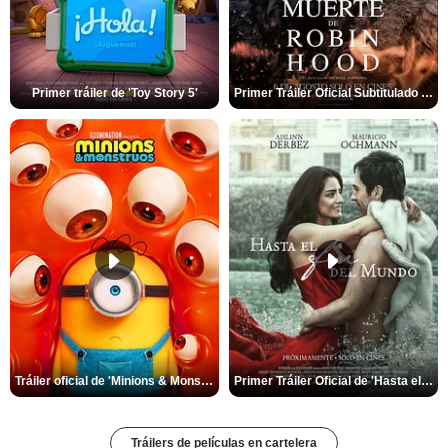
Primer tráiler de 'Toy Story 5'
Primer Tráiler Oficial Subtitulado de 'La Muerte de Robin Hood'
Tráiler oficial de 'Minions & Monstruos'
Primer Tráiler Oficial de 'Hasta el fin del mundo'
Tráilers de películas en cartelera