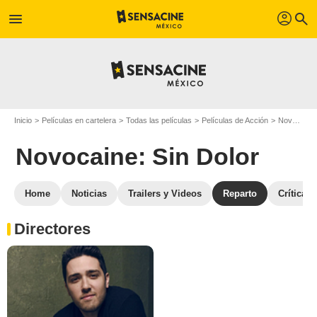
profil
menu
search
Inicio
Películas en cartelera
Todas las películas
Películas de Acción
Novocaine: Sin Dolor
Novocaine: Sin Dolor
Home
Noticias
Trailers y Videos
Reparto
Críticas
Directores