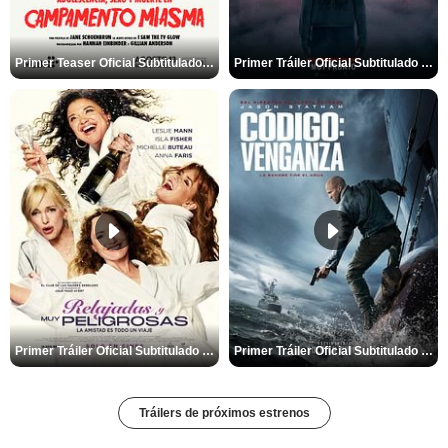
Primer Teaser Oficial Subtitulado de 'Adolescencia, Sexo y Muerte en Campamento Miasma'
Primer Tráiler Oficial Subtitulado de 'La Noche Del Demonio: Están Entre Nosotros'
Primer Tráiler Oficial Subtitulado de 'Relajadas y Muy Peligrosas'
Primer Tráiler Oficial Subtitulado de 'Código: Venganza'
Tráilers de próximos estrenos