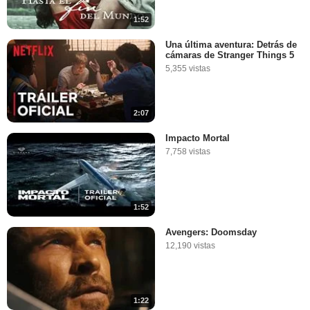
1:52
Una última aventura: Detrás de
cámaras de Stranger Things 5
5,355 vistas
2:07
Impacto Mortal
7,758 vistas
1:52
Avengers: Doomsday
12,190 vistas
1:22