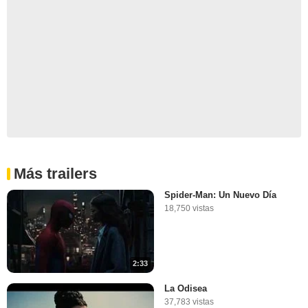
Más trailers
Spider-Man: Un Nuevo Día
18,750 vistas
2:33
La Odisea
37,783 vistas