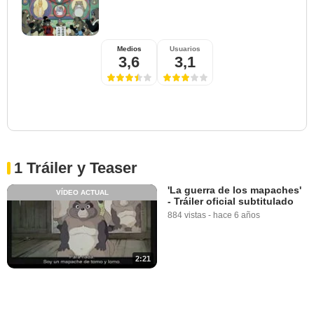
Medios
Usuarios
3,6
3,1
1 Tráiler y Teaser
'La guerra de los mapaches'
VÍDEO ACTUAL
- Tráiler oficial subtitulado
884 vistas
-
hace 6 años
2:21