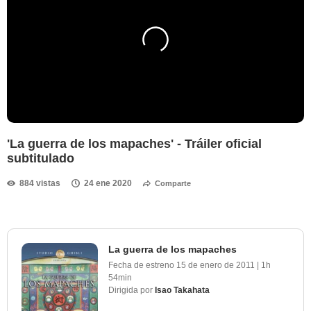
'La guerra de los mapaches' - Tráiler oficial
subtitulado
884 vistas
24 ene 2020
Comparte
La guerra de los mapaches
Fecha de estreno
15 de enero de 2011
|
1h
54min
Dirigida por
Isao Takahata