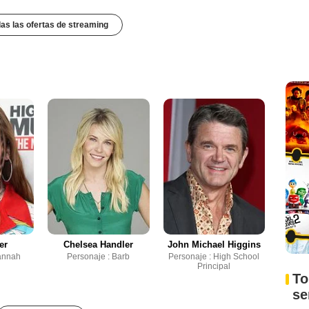
das las ofertas de streaming
er
Chelsea Handler
John Michael Higgins
annah
Personaje : Barb
Personaje : High School
Principal
To
s