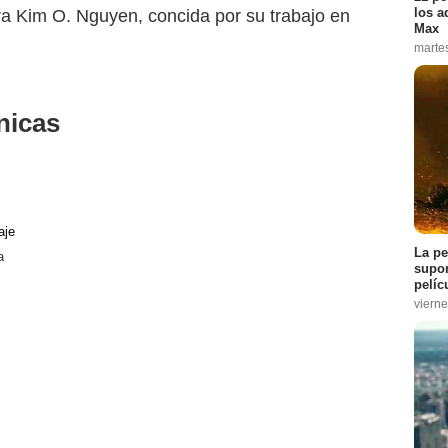
los a
ora Kim O. Nguyen, concida por su trabajo en
Max
marte
nicas
aje
La pe
a
supon
pelíc
vierne