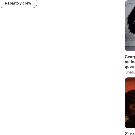
Reparto y crew
Georg
no h
querí
lunes
21 pe