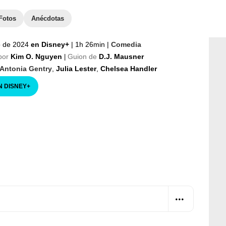
Fotos
Anécdotas
io de 2024
en Disney+
|
1h 26min
|
Comedia
por
Kim O. Nguyen
Guion de
D.J. Mausner
|
Antonia Gentry
,
Julia Lester
,
Chelsea Handler
N DISNEY
+