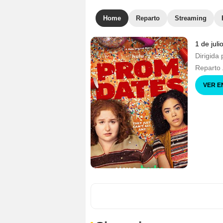
Home
Reparto
Streaming
1 de jul
Dirigida 
Reparto
VER E