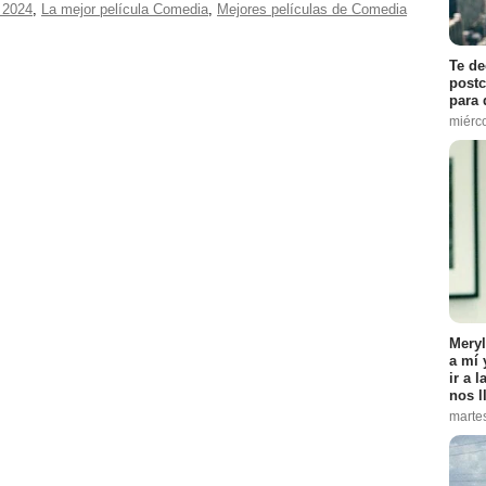
 2024
,
La mejor película Comedia
,
Mejores películas de Comedia
Te de
postc
para 
miérco
Meryl
a mí 
ir a 
nos l
marte