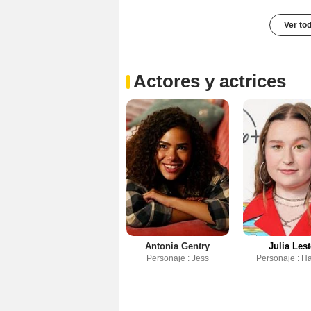
Ver to
Actores y actrices
Antonia Gentry
Julia Lest
Personaje : Jess
Personaje : H