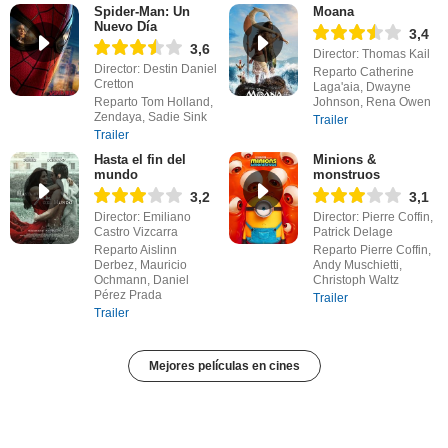
Spider-Man: Un
Moana
Nuevo Día
3,4
3,6
Director: Thomas Kail
Director: Destin Daniel
Reparto Catherine
Cretton
Laga'aia, Dwayne
Reparto Tom Holland,
Johnson, Rena Owen
Zendaya, Sadie Sink
Trailer
Trailer
Hasta el fin del
Minions &
mundo
monstruos
3,2
3,1
Director: Emiliano
Director: Pierre Coffin,
Castro Vizcarra
Patrick Delage
Reparto Aislinn
Reparto Pierre Coffin,
Derbez, Mauricio
Andy Muschietti,
Ochmann, Daniel
Christoph Waltz
Pérez Prada
Trailer
Trailer
Mejores películas en cines