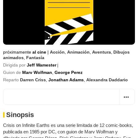
próximamente
al cine
|
Acción
,
Animación
,
Aventura
,
Dibujos
animados
,
Fantasía
Dirigida por
Jeff Wamester
|
Guion de
Marv Wolfman
,
George Perez
Reparto
Darren Criss
,
Jonathan Adams
,
Alexandra Daddario
Sinopsis
Crisis on Infinite Earths es una serie limitada de 12 comic-books,
publicada en 1985 por DC, con guion de Marv Wolfman y