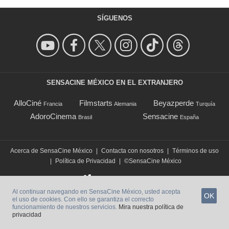
SÍGUENOS
SENSACINE MÉXICO EN EL EXTRANJERO
AlloCiné
Filmstarts
Beyazperde
Francia
Alemania
Turquía
AdoroCinema
Sensacine
Brasil
España
Acerca de SensaCine México
|
Contacta con nosotros
|
Términos de uso
|
Política de Privacidad
|
©SensaCine México
Al continuar navegando en SensaCine México, usted acepta
OK
el uso de cookies. Con ello se garantiza el correcto
funcionamiento de nuestros servicios.
Mira nuestra política de
privacidad