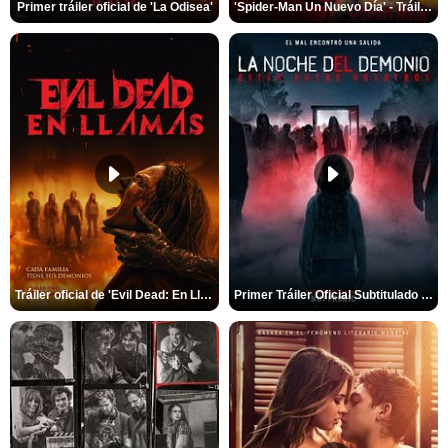
Primer tráiler oficial de 'La Odisea'
'Spider-Man Un Nuevo Día' - Tráiler oficial subtitulado
Tráiler oficial de 'Evil Dead: En Llamas'
Primer Tráiler Oficial Subtitulado de 'La Noche Del Demonio: Están Entre Nosotros'