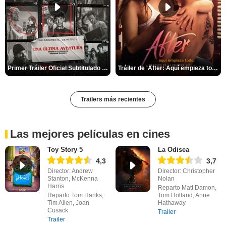
Primer Tráiler Oficial Subtitulado de 'Una última aventura: Detrás de cámaras de Stranger Things 5'
Tráiler de 'After: Aquí empieza todo'
Trailers más recientes
Las mejores películas en cines
Toy Story 5
La Odisea
4,3
3,7
Director: Andrew
Director: Christopher
Stanton, McKenna
Nolan
Harris
Reparto Matt Damon,
Reparto Tom Hanks,
Tom Holland, Anne
Tim Allen, Joan
Hathaway
Cusack
Trailer
Trailer