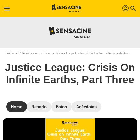
profil
menu
search
Inicio
Películas en cartelera
Todas las películas
Todas las películas de Aventura
Justice League: Crisis On
Infinite Earths, Part Three
Home
Reparto
Fotos
Anécdotas