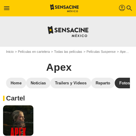
profil
menu
search
Inicio
Películas en cartelera
Todas las películas
Películas Suspense
Apex
Ga
Apex
Home
Noticias
Trailers y Videos
Reparto
Fotos
Cartel