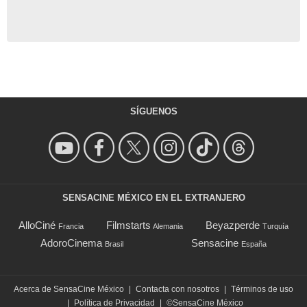
SÍGUENOS
SENSACINE MÉXICO EN EL EXTRANJERO
AlloCiné
Filmstarts
Beyazperde
Francia
Alemania
Turquía
AdoroCinema
Sensacine
Brasil
España
Acerca de SensaCine México
|
Contacta con nosotros
|
Términos de uso
|
Política de Privacidad
|
©SensaCine México