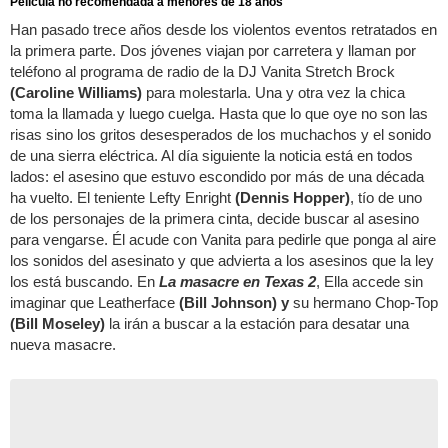
Película no recomendada a menores de 18 años
Han pasado trece años desde los violentos eventos retratados en
la primera parte. Dos jóvenes viajan por carretera y llaman por
teléfono al programa de radio de la DJ Vanita Stretch Brock
(Caroline Williams)
para molestarla. Una y otra vez la chica
toma la llamada y luego cuelga. Hasta que lo que oye no son las
risas sino los gritos desesperados de los muchachos y el sonido
de una sierra eléctrica. Al día siguiente la noticia está en todos
lados: el asesino que estuvo escondido por más de una década
ha vuelto. El teniente Lefty Enright
(Dennis Hopper)
, tío de uno
de los personajes de la primera cinta, decide buscar al asesino
para vengarse. Él acude con Vanita para pedirle que ponga al aire
los sonidos del asesinato y que advierta a los asesinos que la ley
los está buscando. En
La masacre en Texas 2
, Ella accede sin
imaginar que Leatherface
(Bill Johnson) y
su hermano Chop-Top
(Bill Moseley)
la irán a buscar a la estación para desatar una
nueva masacre.