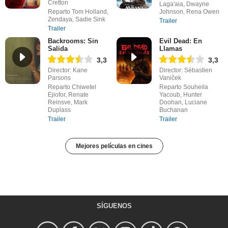
Cretton
Laga'aia, Dwayne
Reparto Tom Holland,
Johnson, Rena Owen
Zendaya, Sadie Sink
Trailer
Trailer
Backrooms: Sin
Evil Dead: En
Salida
Llamas
3,3
3,3
Director: Kane
Director: Sébastien
Parsons
Vaniček
Reparto Chiwetel
Reparto Souheila
Ejiofor, Renate
Yacoub, Hunter
Reinsve, Mark
Doohan, Luciane
Duplass
Buchanan
Trailer
Trailer
Mejores películas en cines
SÍGUENOS