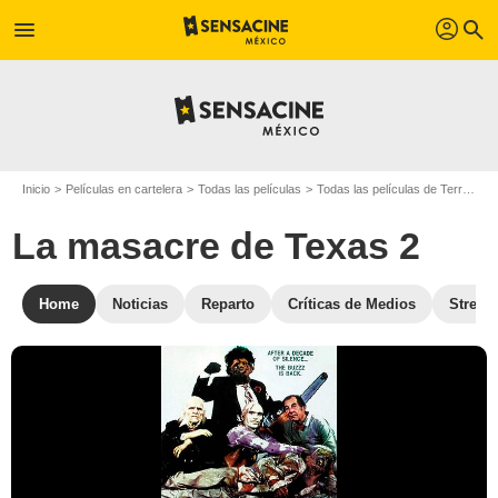
profil
menu
search
Inicio
Películas en cartelera
Todas las películas
Todas las películas de Terror
L
La masacre de Texas 2
Home
Noticias
Reparto
Críticas de Medios
Stream