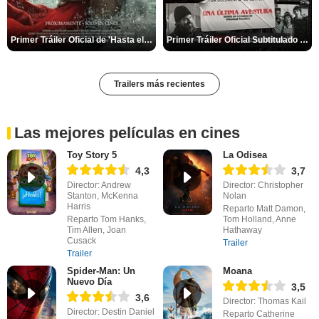
Primer Tráiler Oficial de 'Hasta el fin del mundo'
Primer Tráiler Oficial Subtitulado de 'Una última aventura: Detrás de cámaras de Stranger Things 5'
Trailers más recientes
Las mejores películas en cines
Toy Story 5
La Odisea
4,3
3,7
Director: Andrew
Director: Christopher
Stanton, McKenna
Nolan
Harris
Reparto Matt Damon,
Reparto Tom Hanks,
Tom Holland, Anne
Tim Allen, Joan
Hathaway
Cusack
Trailer
Trailer
Spider-Man: Un
Moana
Nuevo Día
3,5
3,6
Director: Thomas Kail
Director: Destin Daniel
Reparto Catherine