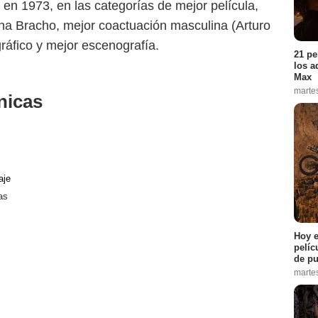
 en 1973, en las categorías de mejor película,
na Bracho, mejor coactuación masculina (Arturo
ráfico y mejor escenografía.
21 pe
los a
Max
marte
nicas
aje
as
Hoy e
pelíc
de pu
marte