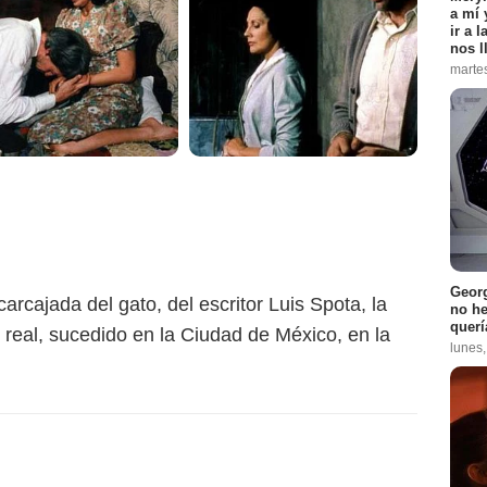
a mí 
ir a 
nos l
marte
Georg
arcajada del gato, del escritor Luis Spota, la
no h
querí
 real, sucedido en la Ciudad de México, en la
lunes