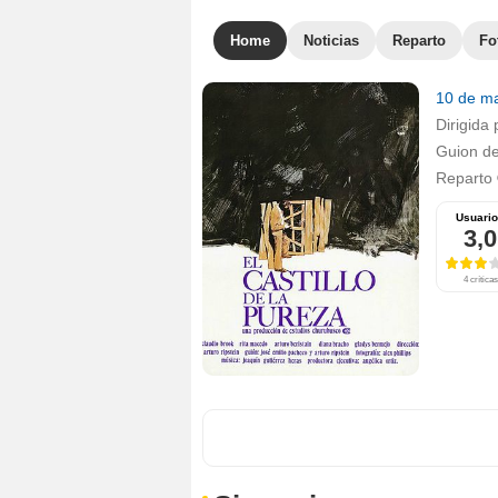
Home
Noticias
Reparto
Fo
10 de m
Dirigida 
Guion d
Reparto
Usuari
3,0
4 críticas