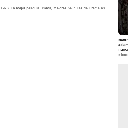
 1973
,
La mejor película Drama
,
Mejores películas de Drama en
Netfl
aclam
nunca
miérc