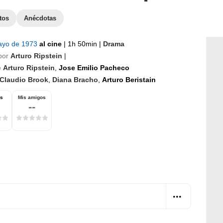
tos
Anécdotas
ayo de 1973
al cine
|
1h 50min
|
Drama
por
Arturo Ripstein
|
e
Arturo Ripstein
,
Jose Emilio Pacheco
Claudio Brook
,
Diana Bracho
,
Arturo Beristain
os
Mis amigos
--