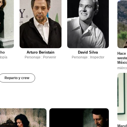
cho
Arturo Beristain
David Silva
Hace 
topía
Personaje : Porvenir
Personaje : Inspector
weste
Méxic
miérc
Reparto y crew
Meryl