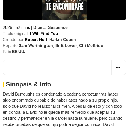
2026
|
52 mins
|
Drama
,
Suspense
Título original:
I Will Find You
Creado por
Robert Hull
,
Harlan Coben
Reparto
Sam Worthington
,
Britt Lower
,
Chi McBride
País
EE.UU.
Sinopsis & Info
David Burroughs es condenado a cadena perpetua tras haber
sido encontrado culpable de haber asesinado a su propio hijo,
sólo que David no realizó tal crimen. A pesar de esto y con todo
en contra, a David no le queda más remedio que aceptar su
destino y permanecer en la cárcel hasta la muerte, pero cuando
recibe pruebas de que su hijo podría seguir con vida, David