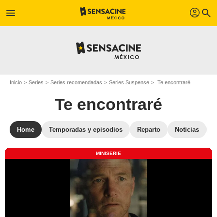
profil
menu
search
Inicio
Series
Series recomendadas
Series Suspense
Te encontraré
Te encontraré
Home
Temporadas y episodios
Reparto
Noticias
S
MINISERIE