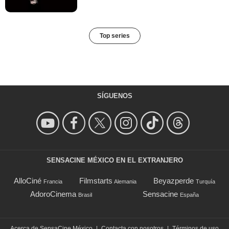
Top series
SÍGUENOS
SENSACINE MÉXICO EN EL EXTRANJERO
AlloCiné
Filmstarts
Beyazperde
Francia
Alemania
Turquía
AdoroCinema
Sensacine
Brasil
España
Acerca de SensaCine México
|
Contacta con nosotros
|
Términos de uso