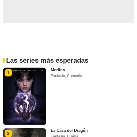
Las series más esperadas
Merlina
1
Fantasía
,
Comedia
La Casa del Dragón
2
Fantasía
,
Drama