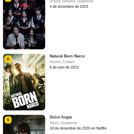
Drama coreano
,
Suspense
4 de diciembre de 2023
Natural Born Narco
8
Acción
,
Crimen
8 de julio de 2022
Dulce hogar
9
Terror
,
Suspense
18 de diciembre de 2020 en Netflix