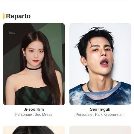
Reparto
Ji-soo Kim
Seo In-guk
Personaje : Seo Mi-rae
Personaje : Park Kyeong-nam