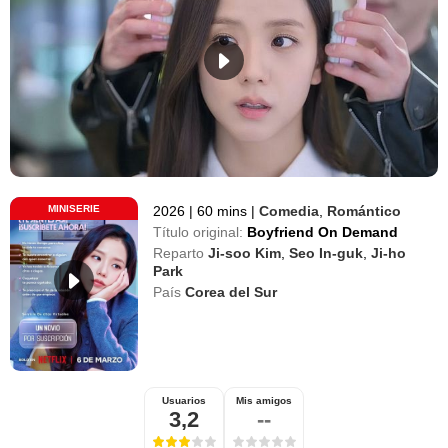
MINISERIE
2026
|
60 mins
|
Comedia
,
Romántico
Título original:
Boyfriend On Demand
Reparto
Ji-soo Kim
,
Seo In-guk
,
Ji-ho
Park
País
Corea del Sur
Usuarios
Mis amigos
3,2
--