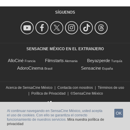
SÍGUENOS
SENSACINE MÉXICO EN EL EXTRANJERO
AlloCiné
Filmstarts
Beyazperde
Francia
Alemania
Turquía
AdoroCinema
Sensacine
Brasil
España
Acerca de SensaCine México
|
Contacta con nosotros
|
Términos de uso
|
Política de Privacidad
|
©SensaCine México
Al continuar navegando en SensaCine México, usted acepta
OK
el uso de cookies. Con ello se garantiza el correcto
funcionamiento de nuestros servicios.
Mira nuestra política de
privacidad