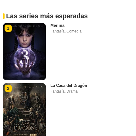
Las series más esperadas
Merlina
1
Fantasía
,
Comedia
La Casa del Dragón
2
Fantasía
,
Drama