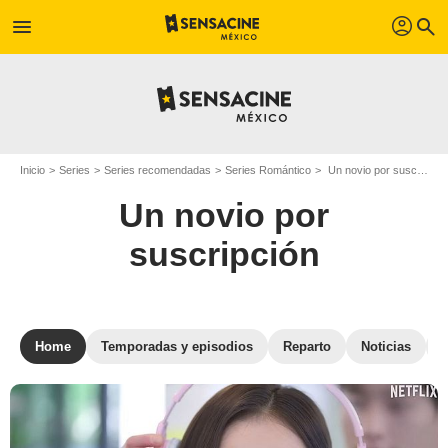
profil
menu
search
Inicio
Series
Series recomendadas
Series Romántico
Un novio por suscripción
Un novio por
suscripción
Home
Temporadas y episodios
Reparto
Noticias