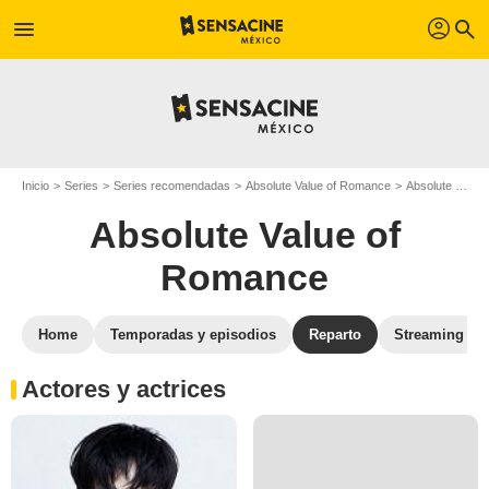
profil
menu
search
Inicio
Series
Series recomendadas
Absolute Value of Romance
Absolute Value of Romance T01
Absolute Value of
Romance
Home
Temporadas y episodios
Reparto
Streaming
Actores y actrices