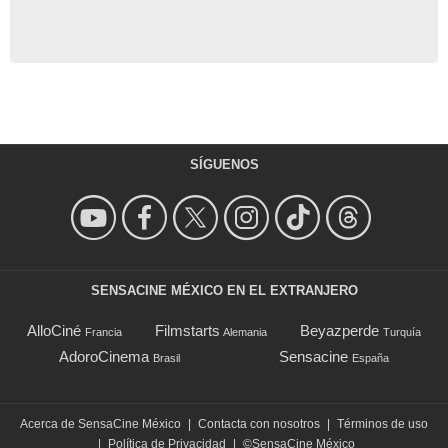
SÍGUENOS
SENSACINE MÉXICO EN EL EXTRANJERO
AlloCiné
Filmstarts
Beyazperde
Francia
Alemania
Turquía
AdoroCinema
Sensacine
Brasil
España
Acerca de SensaCine México
|
Contacta con nosotros
|
Términos de uso
|
Política de Privacidad
|
©SensaCine México