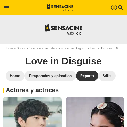
profil
menu
search
Inicio
Series
Series recomendadas
Love in Disguise
Love in Disguise T01
El
Love in Disguise
Home
Temporadas y episodios
Reparto
Stills
Actores y actrices