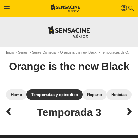
profil
menu
search
Inicio
Series
Series Comedia
Orange is the new Black
Temporadas de Orange is the new Black
Orange is the new Black
Home
Temporadas y episodios
Reparto
Noticias
Temporada 3