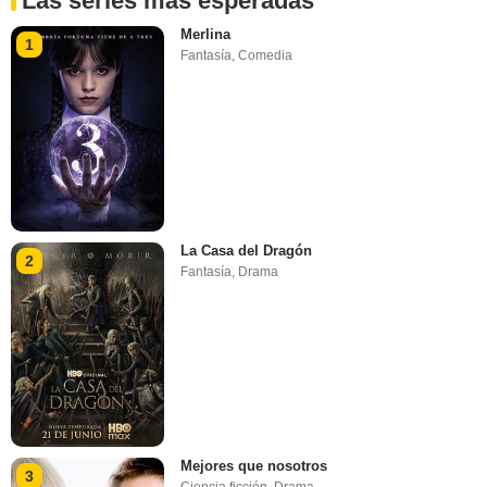
Las series más esperadas
Merlina
1
Fantasía
,
Comedia
La Casa del Dragón
2
Fantasía
,
Drama
Mejores que nosotros
3
Ciencia ficción
,
Drama