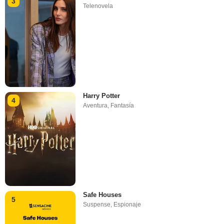
3
Telenovela
Harry Potter
4
Aventura
,
Fantasía
Safe Houses
5
Suspense
,
Espionaje