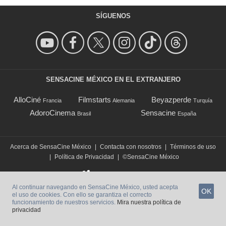
SÍGUENOS
SENSACINE MÉXICO EN EL EXTRANJERO
AlloCiné
Filmstarts
Beyazperde
Francia
Alemania
Turquía
AdoroCinema
Sensacine
Brasil
España
Acerca de SensaCine México
|
Contacta con nosotros
|
Términos de uso
|
Política de Privacidad
|
©SensaCine México
Al continuar navegando en SensaCine México, usted acepta
OK
el uso de cookies. Con ello se garantiza el correcto
funcionamiento de nuestros servicios.
Mira nuestra política de
privacidad