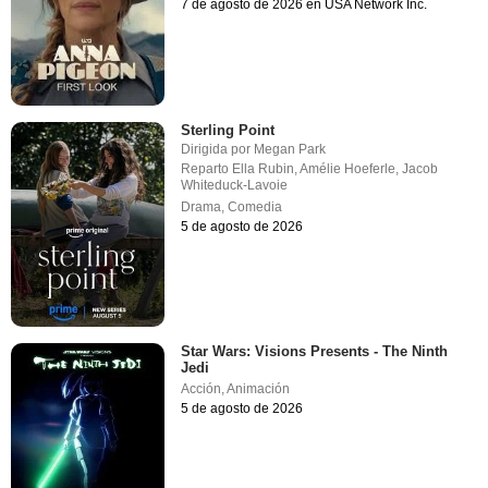
7 de agosto de 2026 en USA Network Inc.
Sterling Point
Dirigida por
Megan Park
Reparto
Ella Rubin
,
Amélie Hoeferle
,
Jacob
Whiteduck-Lavoie
Drama
,
Comedia
5 de agosto de 2026
Star Wars: Visions Presents - The Ninth
Jedi
Acción
,
Animación
5 de agosto de 2026