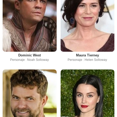
Dominic West
Maura Tierney
Personaje : Noah Solloway
Personaje : Helen Solloway