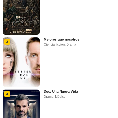
Mejores que nosotros
3
Ciencia ficción
,
Drama
Doc: Una Nueva Vida
4
Drama
,
Médico