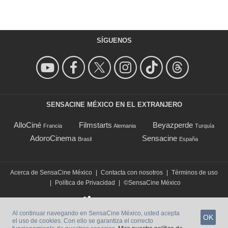
SÍGUENOS
SENSACINE MÉXICO EN EL EXTRANJERO
AlloCiné
Filmstarts
Beyazperde
Francia
Alemania
Turquía
AdoroCinema
Sensacine
Brasil
España
Acerca de SensaCine México
|
Contacta con nosotros
|
Términos de uso
|
Política de Privacidad
|
©SensaCine México
Al continuar navegando en SensaCine México, usted acepta
OK
el uso de cookies. Con ello se garantiza el correcto