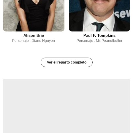
Alison Brie
Paul F. Tompkins
Personaje : Diane Nguyen
Personaje : Mr. Peanutbutter
Ver el reparto completo