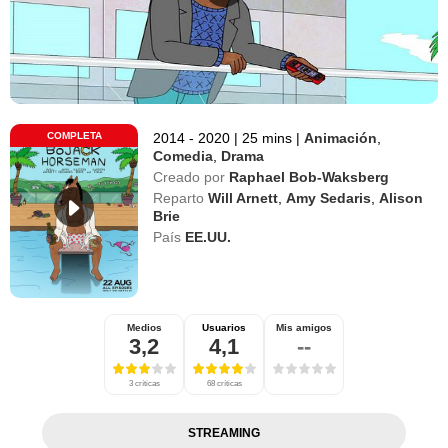
COMPLETA
2014 - 2020
|
25 mins
|
Animación
,
Comedia
,
Drama
Creado por
Raphael Bob-Waksberg
Reparto
Will Arnett
,
Amy Sedaris
,
Alison
Brie
País
EE.UU.
Medios
Usuarios
Mis amigos
3,2
4,1
--
3 críticas
68 críticas
STREAMING