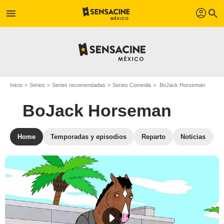
profil
menu
search
Inicio
Series
Series recomendadas
Series Comedia
BoJack Horseman
BoJack Horseman
Home
Temporadas y episodios
Reparto
Noticias