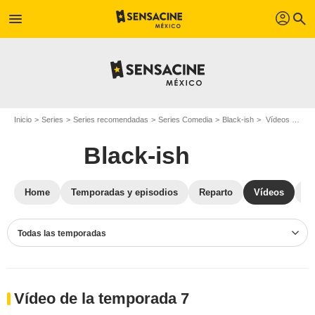
profil
menu
search
Inicio
Series
Series recomendadas
Series Comedia
Black-ish
Vídeos Black-ish
Black-ish
Home
Temporadas y episodios
Reparto
Vídeos
St
Todas las temporadas
Vídeo de la temporada 7