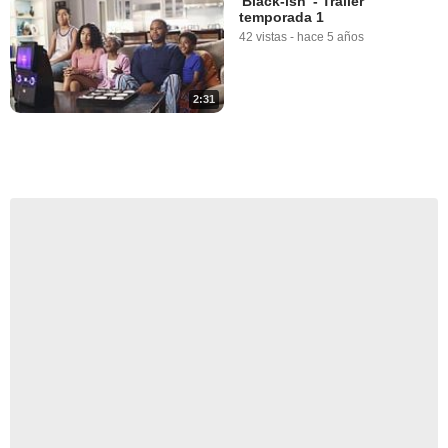
'Black-ish' - Tráiler
temporada 1
42 vistas
-
hace 5 años
2:31