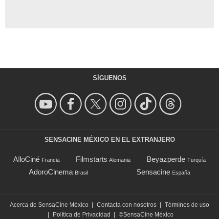
SÍGUENOS
SENSACINE MÉXICO EN EL EXTRANJERO
AlloCiné
Filmstarts
Beyazperde
Francia
Alemania
Turquía
AdoroCinema
Sensacine
Brasil
España
Acerca de SensaCine México
|
Contacta con nosotros
|
Términos de uso
|
Política de Privacidad
|
©SensaCine México