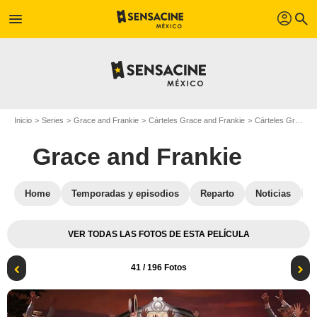
profil
menu
search
Inicio
Series
Grace and Frankie
Cárteles Grace and Frankie
Cárteles Grace and Frankie T04
Grace and Frankie
Home
Temporadas y episodios
Reparto
Noticias
VER TODAS LAS FOTOS DE ESTA PELÍCULA
41
/ 196 Fotos