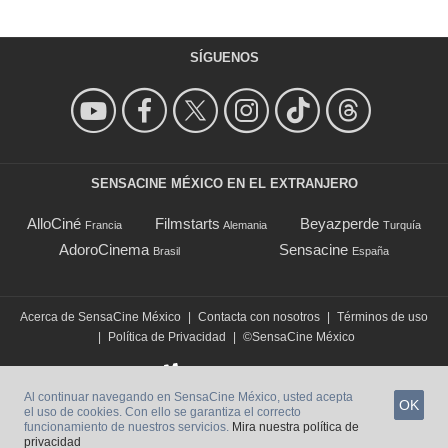
SÍGUENOS
SENSACINE MÉXICO EN EL EXTRANJERO
AlloCiné
Filmstarts
Beyazperde
Francia
Alemania
Turquía
AdoroCinema
Sensacine
Brasil
España
Acerca de SensaCine México
|
Contacta con nosotros
|
Términos de uso
|
Política de Privacidad
|
©SensaCine México
Al continuar navegando en SensaCine México, usted acepta
OK
el uso de cookies. Con ello se garantiza el correcto
funcionamiento de nuestros servicios.
Mira nuestra política de
privacidad