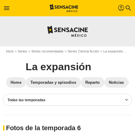
profil
menu
search
Inicio
Series
Series recomendadas
Series Ciencia ficción
La expansión
Foto
La expansión
Home
Temporadas y episodios
Reparto
Noticias
Todas las temporadas
Fotos de la temporada 6