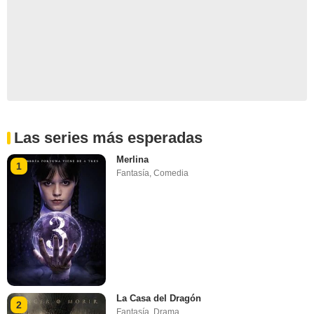
Las series más esperadas
Merlina
1
Fantasía
,
Comedia
La Casa del Dragón
2
Fantasía
,
Drama