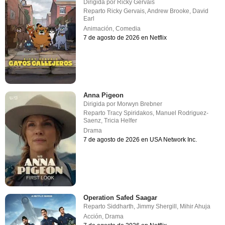
Dirigida por
Ricky Gervais
Reparto
Ricky Gervais
,
Andrew Brooke
,
David
Earl
Animación
,
Comedia
7 de agosto de 2026 en Netflix
Anna Pigeon
Dirigida por
Morwyn Brebner
Reparto
Tracy Spiridakos
,
Manuel Rodriguez-
Saenz
,
Tricia Helfer
Drama
7 de agosto de 2026 en USA Network Inc.
Operation Safed Saagar
Reparto
Siddharth
,
Jimmy Shergill
,
Mihir Ahuja
Acción
,
Drama