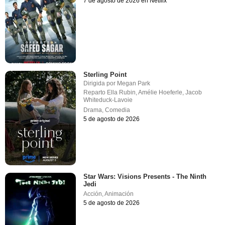
7 de agosto de 2026 en Netflix
Sterling Point
Dirigida por
Megan Park
Reparto
Ella Rubin
,
Amélie Hoeferle
,
Jacob
Whiteduck-Lavoie
Drama
,
Comedia
5 de agosto de 2026
Star Wars: Visions Presents - The Ninth
Jedi
Acción
,
Animación
5 de agosto de 2026