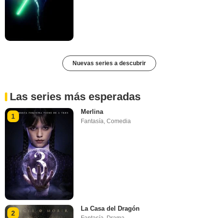
Nuevas series a descubrir
Las series más esperadas
Merlina
1
Fantasía
,
Comedia
La Casa del Dragón
2
Fantasía
,
Drama