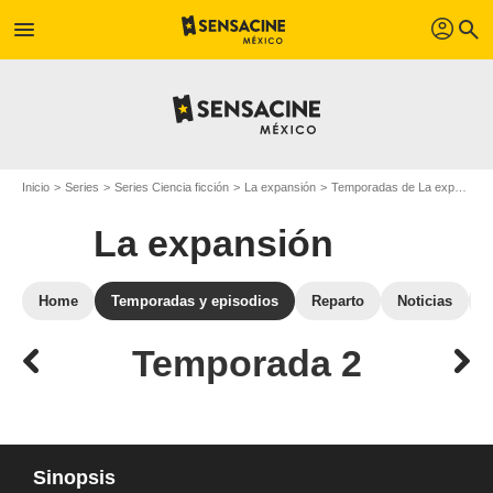
profil
menu
search
Inicio
Series
Series Ciencia ficción
La expansión
Temporadas de La expansión
La expansión
Home
Temporadas y episodios
Reparto
Noticias
Temporada 2
Sinopsis