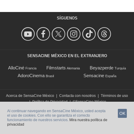
SÍGUENOS
SENSACINE MÉXICO EN EL EXTRANJERO
AlloCiné
Filmstarts
Beyazperde
Francia
Alemania
Turquía
AdoroCinema
Sensacine
Brasil
España
Acerca de SensaCine México
|
Contacta con nosotros
|
Términos de uso
|
Política de Privacidad
|
©SensaCine México
Al continuar navegando en SensaCine México, usted acepta
OK
el uso de cookies. Con ello se garantiza el correcto
funcionamiento de nuestros servicios.
Mira nuestra política de
privacidad