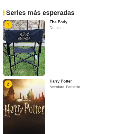
Series más esperadas
The Body
1
Drama
Harry Potter
2
Aventura
,
Fantasía