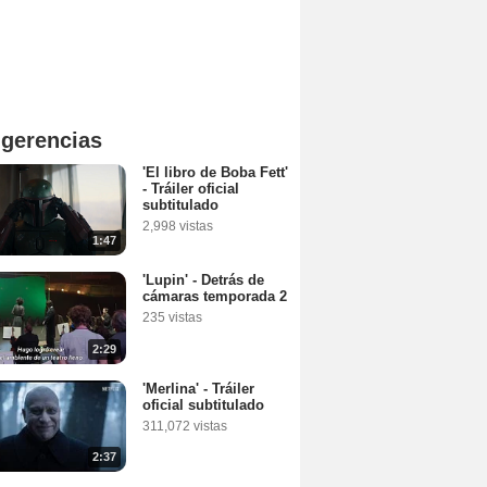
gerencias
'El libro de Boba Fett'
- Tráiler oficial
subtitulado
2,998 vistas
1:47
'Lupin' - Detrás de
cámaras temporada 2
235 vistas
2:29
'Merlina' - Tráiler
oficial subtitulado
311,072 vistas
2:37