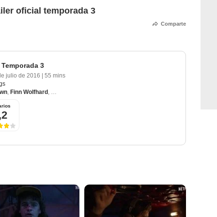
iler oficial temporada 3
Comparte
- Temporada 3
de julio de 2016
|
55 mins
gs
own
,
Finn Wolfhard
,
David Harbour
,
Winona Ryder
,
Gaten Matarazzo
rios
,2