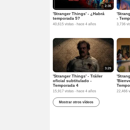
2:36
'Stranger Things' - ¿Habrá
'Strang
temporada 5?
- Temp
40,615 vistas
-
hace 4 años
3,736 vi
3:29
'Stranger Things' - Tráiler
'Stran
oficial subtitulado -
'Bienve
Temporada 4
Tempo
15,917 vistas
-
hace 4 años
22,466 v
Mostrar otros vídeos