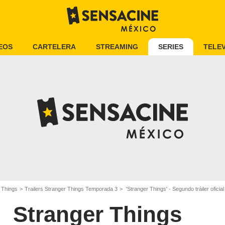
EOS
CARTELERA
STREAMING
SERIES
TELEV
 Things
Trailers Stranger Things Temporada 3
'Stranger Things' - Segundo tráiler ofici
Stranger Things