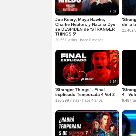
7:02
Joe Keery, Maya Hawke,
'Strang
Charlie Heaton, y Natalia Dyer
de la 
se DESPIDEN de 'STRANGER
21,402 v
THINGS 5'
20,661 vistas
-
hace 8 meses
5:14
'Stranger Things' - Final
'Stran
explicado Temporada 4 Vol 2
4 - Vo
130,299 vistas
-
hace 4 años
9,487 vi