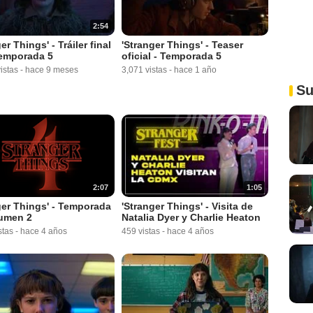
2:54
er Things' - Tráiler final
'Stranger Things' - Teaser
temporada 5
oficial - Temporada 5
istas
-
hace 9 meses
3,071 vistas
-
hace 1 año
Su
2:07
1:05
ger Things' - Temporada
'Stranger Things' - Visita de
lumen 2
Natalia Dyer y Charlie Heaton
stas
-
hace 4 años
459 vistas
-
hace 4 años