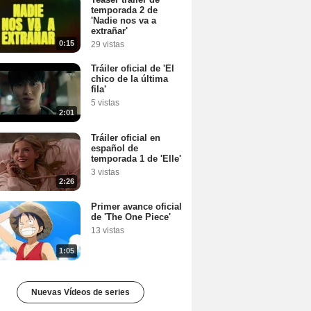
temporada 2 de
'Nadie nos va a
extrañar'
0:15
29 vistas
Tráiler oficial de 'El
chico de la última
fila'
5 vistas
2:01
Tráiler oficial en
español de
temporada 1 de 'Elle'
3 vistas
2:26
Primer avance oficial
de 'The One Piece'
13 vistas
1:05
Nuevas Vídeos de series