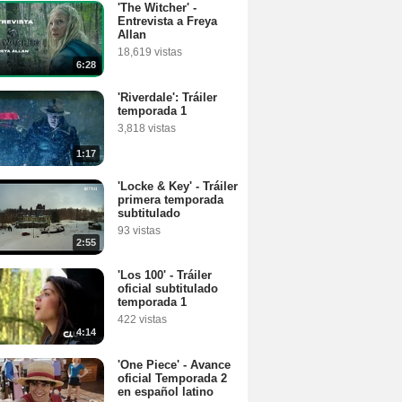
'The Witcher' -
Entrevista a Freya
Allan
18,619 vistas
6:28
'Riverdale': Tráiler
temporada 1
3,818 vistas
1:17
'Locke & Key' - Tráiler
primera temporada
subtitulado
93 vistas
2:55
'Los 100' - Tráiler
oficial subtitulado
temporada 1
422 vistas
4:14
'One Piece' - Avance
oficial Temporada 2
en español latino