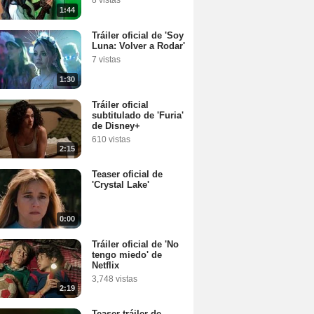
8 vistas
1:44
Tráiler oficial de 'Soy
Luna: Volver a Rodar'
7 vistas
1:30
Tráiler oficial
subtitulado de 'Furia'
de Disney+
610 vistas
2:15
Teaser oficial de
'Crystal Lake'
0:00
Tráiler oficial de 'No
tengo miedo' de
Netflix
3,748 vistas
2:19
Teaser tráiler de