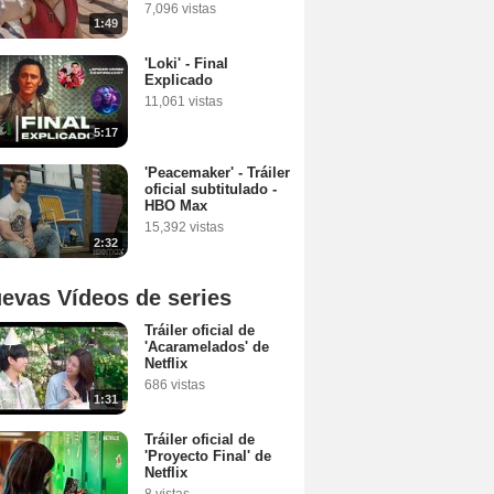
7,096 vistas
1:49
'Loki' - Final
Explicado
11,061 vistas
5:17
'Peacemaker' - Tráiler
oficial subtitulado -
HBO Max
15,392 vistas
2:32
evas Vídeos de series
Tráiler oficial de
'Acaramelados' de
Netflix
686 vistas
1:31
Tráiler oficial de
'Proyecto Final' de
Netflix