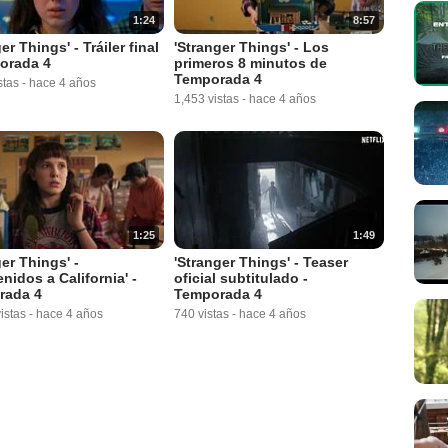
1:24
8:57
er Things' - Tráiler final
'Stranger Things' - Los
orada 4
primeros 8 minutos de
Temporada 4
stas
-
hace 4 años
1,453 vistas
-
hace 4 años
1:25
1:49
ger Things' -
'Stranger Things' - Teaser
nidos a California' -
oficial subtitulado -
rada 4
Temporada 4
istas
-
hace 4 años
740 vistas
-
hace 4 años