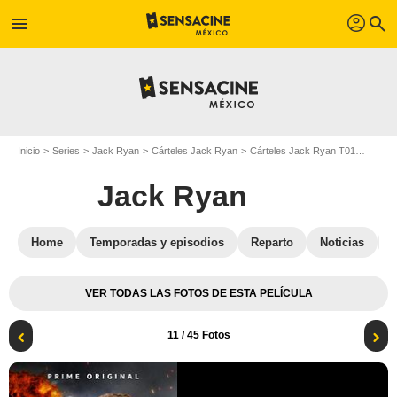
profil
menu
search
Inicio
Series
Jack Ryan
Cárteles Jack Ryan
Cárteles Jack Ryan T01
Jack R
Jack Ryan
Home
Temporadas y episodios
Reparto
Noticias
VER TODAS LAS FOTOS DE ESTA PELÍCULA
11
/ 45 Fotos