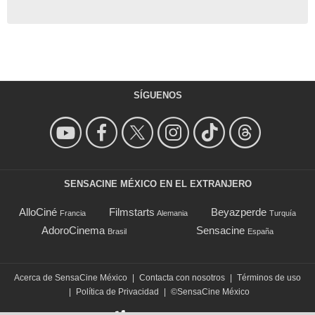
SÍGUENOS
SENSACINE MÉXICO EN EL EXTRANJERO
AlloCiné
Filmstarts
Beyazperde
Francia
Alemania
Turquía
AdoroCinema
Sensacine
Brasil
España
Acerca de SensaCine México
|
Contacta con nosotros
|
Términos de uso
|
Política de Privacidad
|
©SensaCine México