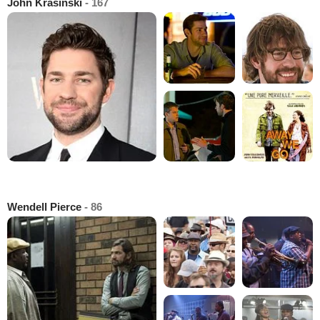
John Krasinski
- 167
Wendell Pierce
- 86