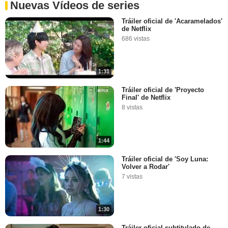
Nuevas Vídeos de series
Tráiler oficial de 'Acaramelados'
de Netflix
686 vistas
1:31
Tráiler oficial de 'Proyecto
Final' de Netflix
8 vistas
1:44
Tráiler oficial de 'Soy Luna:
Volver a Rodar'
7 vistas
1:30
Tráiler oficial subtitulado de