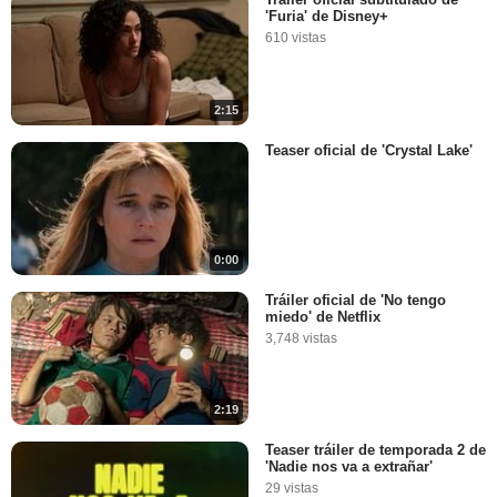
'Furia' de Disney+
610 vistas
2:15
Teaser oficial de 'Crystal Lake'
0:00
Tráiler oficial de 'No tengo
miedo' de Netflix
3,748 vistas
2:19
Teaser tráiler de temporada 2 de
'Nadie nos va a extrañar'
29 vistas