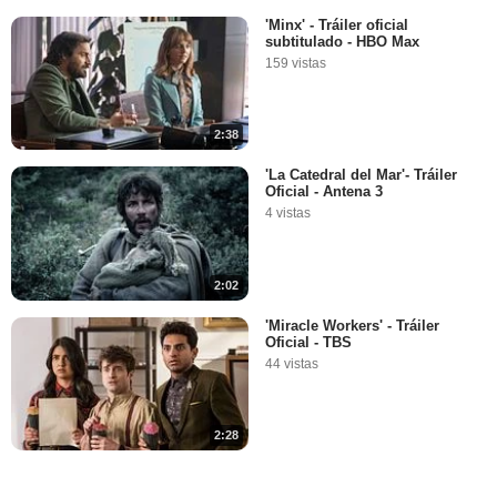
'Minx' - Tráiler oficial
subtitulado - HBO Max
159 vistas
2:38
'La Catedral del Mar'- Tráiler
Oficial - Antena 3
4 vistas
2:02
'Miracle Workers' - Tráiler
Oficial - TBS
44 vistas
2:28