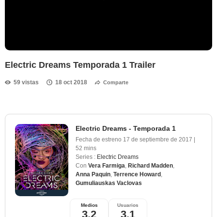
Electric Dreams Temporada 1 Trailer
59 vistas
18 oct 2018
Comparte
Electric Dreams - Temporada 1
Fecha de estreno
17 de septiembre de 2017
|
52 mins
Series :
Electric Dreams
Con
Vera Farmiga
,
Richard Madden
,
Anna Paquin
,
Terrence Howard
,
Gumuliauskas Vaclovas
Medios
Usuarios
3,2
3,1