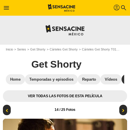
profil
menu
search
Inicio
Series
Get Shorty
Cárteles Get Shorty
Cárteles Get Shorty T01
Get Sh
Get Shorty
Home
Temporadas y episodios
Reparto
Vídeos
St
VER TODAS LAS FOTOS DE ESTA PELÍCULA
14
/ 25 Fotos