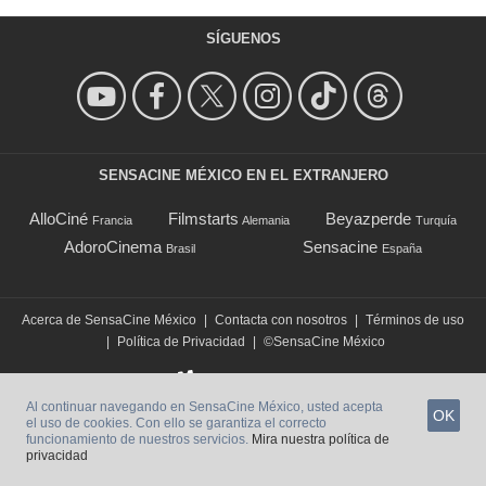
SÍGUENOS
SENSACINE MÉXICO EN EL EXTRANJERO
AlloCiné
Filmstarts
Beyazperde
Francia
Alemania
Turquía
AdoroCinema
Sensacine
Brasil
España
Acerca de SensaCine México
|
Contacta con nosotros
|
Términos de uso
|
Política de Privacidad
|
©SensaCine México
Al continuar navegando en SensaCine México, usted acepta
OK
el uso de cookies. Con ello se garantiza el correcto
funcionamiento de nuestros servicios.
Mira nuestra política de
privacidad