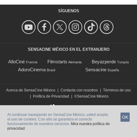
SÍGUENOS
SENSACINE MÉXICO EN EL EXTRANJERO
AlloCiné
Filmstarts
Beyazperde
Francia
Alemania
Turquía
AdoroCinema
Sensacine
Brasil
España
Acerca de SensaCine México
|
Contacta con nosotros
|
Términos de uso
|
Política de Privacidad
|
©SensaCine México
Al continuar navegando en SensaCine México, usted acepta
OK
el uso de cookies. Con ello se garantiza el correcto
funcionamiento de nuestros servicios.
Mira nuestra política de
privacidad