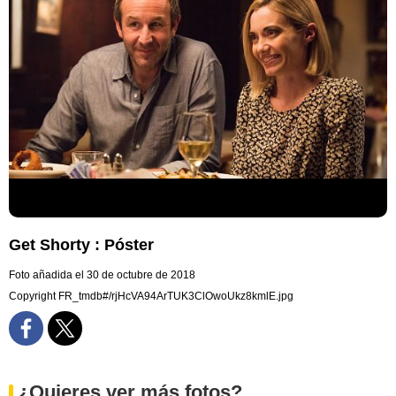
Get Shorty : Póster
Foto añadida el 30 de octubre de 2018
Copyright FR_tmdb#/rjHcVA94ArTUK3ClOwoUkz8kmlE.jpg
¿Quieres ver más fotos?