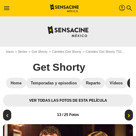
profil
menu
search
Inicio
Series
Get Shorty
Cárteles Get Shorty
Cárteles Get Shorty T01
Get Sh
Get Shorty
Home
Temporadas y episodios
Reparto
Vídeos
St
VER TODAS LAS FOTOS DE ESTA PELÍCULA
13
/ 25 Fotos